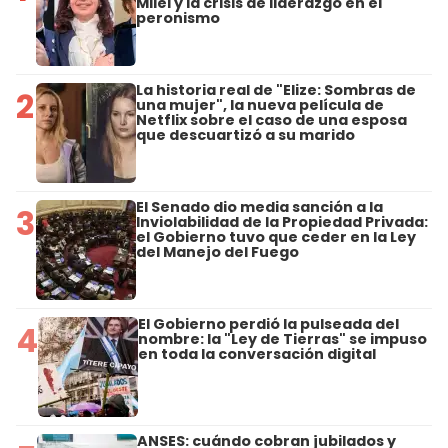
Milei y la crisis de liderazgo en el
peronismo
La historia real de "Elize: Sombras de
2
una mujer", la nueva película de
Netflix sobre el caso de una esposa
que descuartizó a su marido
El Senado dio media sanción a la
3
Inviolabilidad de la Propiedad Privada:
el Gobierno tuvo que ceder en la Ley
del Manejo del Fuego
El Gobierno perdió la pulseada del
4
nombre: la "Ley de Tierras" se impuso
en toda la conversación digital
ANSES: cuándo cobran jubilados y