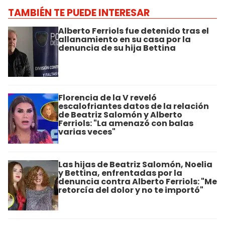
TAMBIÉN TE PUEDE INTERESAR
Alberto Ferriols fue detenido tras el
allanamiento en su casa por la
denuncia de su hija Bettina
Florencia de la V reveló
escalofriantes datos de la relación
de Beatriz Salomón y Alberto
Ferriols: "La amenazó con balas
varias veces"
Las hijas de Beatriz Salomón, Noelia
y Bettina, enfrentadas por la
denuncia contra Alberto Ferriols: "Me
retorcía del dolor y no te importó"