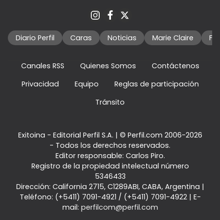
Diario Perfil
Caras
Noticias
Marie Claire
Fo
Canales RSS
Quienes Somos
Contáctenos
Privacidad
Equipo
Reglas de participación
Tránsito
Exitoina - Editorial Perfil S.A.
| © Perfil.com 2006-2026
- Todos los derechos reservados.
Editor responsable: Carlos Piro.
Registro de la propiedad intelectual número
5346433
Dirección:
California 2715
,
C1289ABI
,
CABA, Argentina
|
Teléfono:
(+5411) 7091-4921
/
(+5411) 7091-4922
| E-
mail:
perfilcom@perfil.com