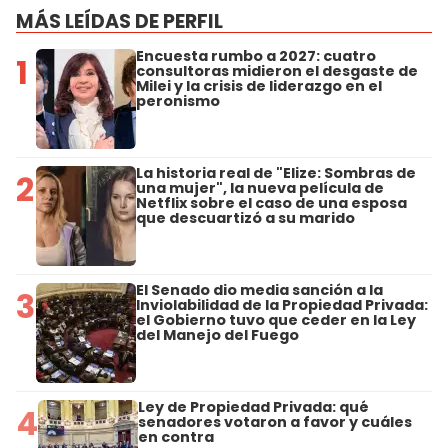
MÁS LEÍDAS DE PERFIL
Encuesta rumbo a 2027: cuatro
1
consultoras midieron el desgaste de
Milei y la crisis de liderazgo en el
peronismo
La historia real de "Elize: Sombras de
2
una mujer", la nueva película de
Netflix sobre el caso de una esposa
que descuartizó a su marido
El Senado dio media sanción a la
3
Inviolabilidad de la Propiedad Privada:
el Gobierno tuvo que ceder en la Ley
del Manejo del Fuego
Ley de Propiedad Privada: qué
4
senadores votaron a favor y cuáles
en contra