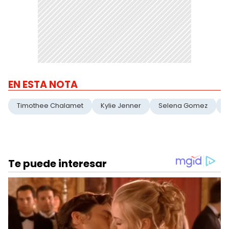
EN ESTA NOTA
Timothee Chalamet
Kylie Jenner
Selena Gomez
T