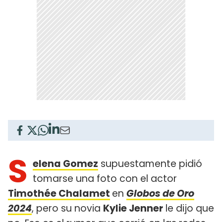
S
elena Gomez
supuestamente pidió
tomarse una foto con el actor
Timothée Chalamet
en
Globos de Oro
2024
, pero su novia
Kylie Jenner
le dijo que