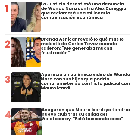
La Justicia desestimó una denuncia
1
de Wanda Nara contra Alex Caniggia
que reclamará una millonaria
compensación económica
Brenda Asnicar reveló lo qué más le
2
molestó de Carlos Tévez cuando
salieron: "Me generaba mucha
frustración"
Apareció un polémico video de Wanda
3
Nara con sus hijas que podría
comprometer su conflicto judicial con
Mauro Icardi
Aseguran que Mauro Icardi ya tendría
4
nuevo club tras su salida del
Galatasaray: "Está buscando casa"