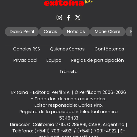
Diario Perfil
Caras
Noticias
Marie Claire
Fo
Canales RSS
Quienes Somos
Contáctenos
Privacidad
Equipo
Reglas de participación
Tránsito
Exitoina - Editorial Perfil S.A.
| © Perfil.com 2006-2026
- Todos los derechos reservados.
Editor responsable: Carlos Piro.
Registro de la propiedad intelectual número
5346433
Dirección:
California 2715
,
C1289ABI
,
CABA, Argentina
|
Teléfono:
(+5411) 7091-4921
/
(+5411) 7091-4922
| E-