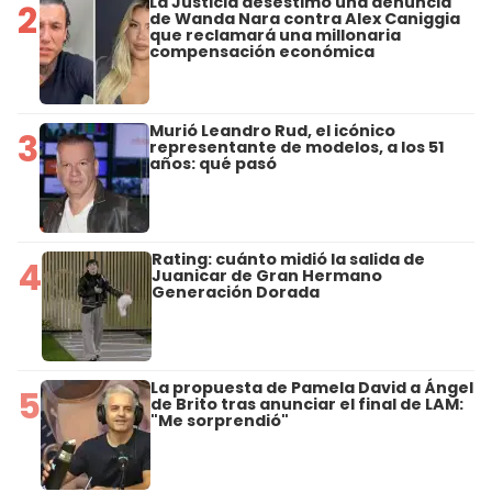
La Justicia desestimó una denuncia
2
de Wanda Nara contra Alex Caniggia
que reclamará una millonaria
compensación económica
Murió Leandro Rud, el icónico
3
representante de modelos, a los 51
años: qué pasó
Rating: cuánto midió la salida de
4
Juanicar de Gran Hermano
Generación Dorada
La propuesta de Pamela David a Ángel
5
de Brito tras anunciar el final de LAM:
"Me sorprendió"