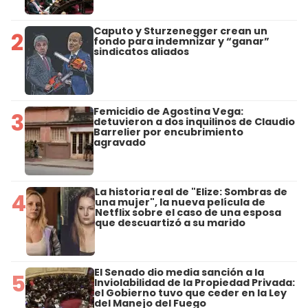
Caputo y Sturzenegger crean un
2
fondo para indemnizar y “ganar”
sindicatos aliados
Femicidio de Agostina Vega:
3
detuvieron a dos inquilinos de Claudio
Barrelier por encubrimiento
agravado
La historia real de "Elize: Sombras de
4
una mujer", la nueva película de
Netflix sobre el caso de una esposa
que descuartizó a su marido
El Senado dio media sanción a la
5
Inviolabilidad de la Propiedad Privada:
el Gobierno tuvo que ceder en la Ley
del Manejo del Fuego