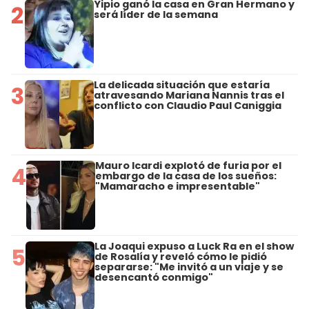
Yipio ganó la casa en Gran Hermano y
2
será líder de la semana
La delicada situación que estaría
3
atravesando Mariana Nannis tras el
conflicto con Claudio Paul Caniggia
Mauro Icardi explotó de furia por el
4
embargo de la casa de los sueños:
"Mamaracho e impresentable"
La Joaqui expuso a Luck Ra en el show
5
de Rosalía y reveló cómo le pidió
separarse: "Me invitó a un viaje y se
desencantó conmigo"