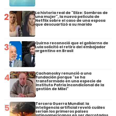
La historia real de "Elize: Sombras de
2
una mujer", la nueva película de
Netflix sobre el caso de una esposa
que descuartizó a su marido
Quirno reconoció que el gobierno de
3
Lula solicitó el retiro del embajador
argentino en Brasil
Cachanosky renunció a una
4
fundación porque "se ha
transformado en una especie de
Instituto Patria incondicional de la
gestión de Milei"
Tercera Guerra Mundial: la
5
inteligencia artificial reveló cuáles
serían los primeros países
latinoamericanos en ser derrotados