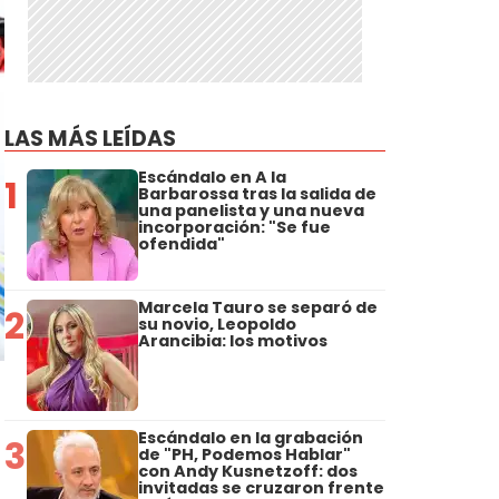
LAS MÁS LEÍDAS
Escándalo en A la
1
Barbarossa tras la salida de
una panelista y una nueva
incorporación: "Se fue
ofendida"
Marcela Tauro se separó de
2
su novio, Leopoldo
Arancibia: los motivos
Escándalo en la grabación
3
de "PH, Podemos Hablar"
con Andy Kusnetzoff: dos
invitadas se cruzaron frente