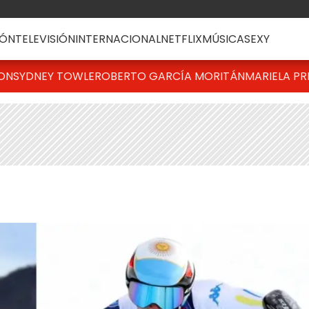
ÓN
TELEVISIÓN
INTERNACIONAL
NETFLIX
MÚSICA
SEXY
TON
SYDNEY TOWLE
ROBERTO GARCÍA MORITÁN
MARIELA PR