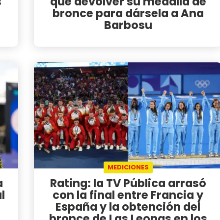
s
que devolver su medalla de
bronce para dársela a Ana
Barbosu
MEDICIONES
a
Rating: la TV Pública arrasó
l
con la final entre Francia y
España y la obtención del
bronce de Las Leonas en los