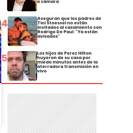
a cámara
Aseguran que los padres de
4
Tini Stoessel no están
invitados al casamiento con
Rodrigo De Paul: "Ya están
avisados"
Los hijos de Perez Hilton
5
huyeron de su casa por
miedo minutos antes de la
aterradora transmisión en
vivo