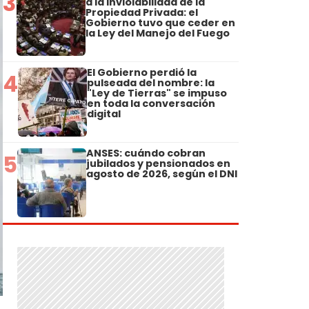
3
a la Inviolabilidad de la
Propiedad Privada: el
Gobierno tuvo que ceder en
la Ley del Manejo del Fuego
El Gobierno perdió la
4
pulseada del nombre: la
"Ley de Tierras" se impuso
en toda la conversación
digital
ANSES: cuándo cobran
5
jubilados y pensionados en
agosto de 2026, según el DNI