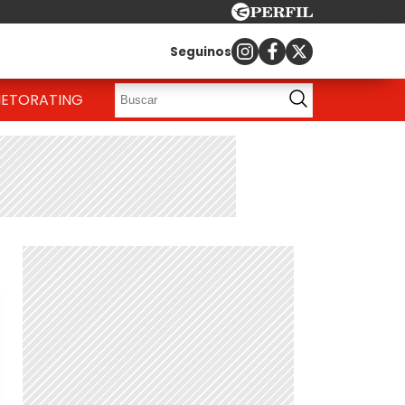
Seguinos
IETO
RATING