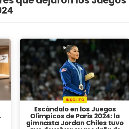
res que dejaron los Juegos
024
INSÓLITO
a
Escándalo en los Juegos
,
Olímpicos de París 2024: la
gimnasta Jordan Chiles tuvo