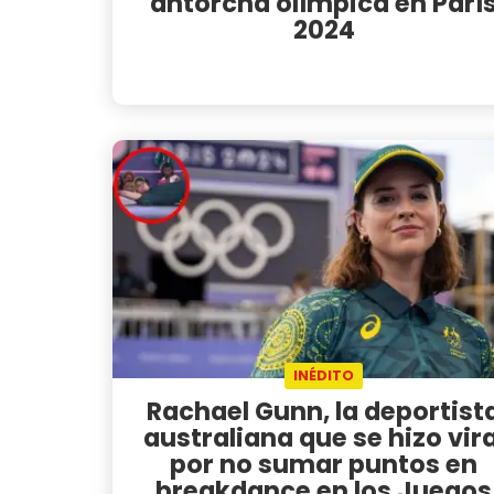
antorcha olímpica en Parí
2024
INÉDITO
Rachael Gunn, la deportist
australiana que se hizo vira
por no sumar puntos en
breakdance en los Juegos