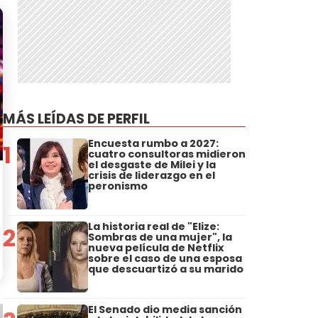
MÁS LEÍDAS DE PERFIL
Encuesta rumbo a 2027:
1
cuatro consultoras midieron
el desgaste de Milei y la
crisis de liderazgo en el
peronismo
La historia real de "Elize:
2
Sombras de una mujer", la
nueva película de Netflix
sobre el caso de una esposa
que descuartizó a su marido
El Senado dio media sanción