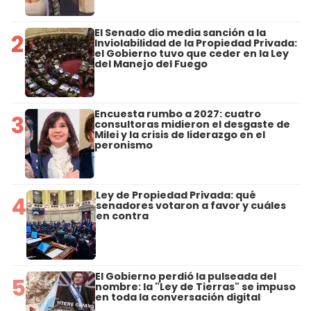
El Senado dio media sanción a la
2
Inviolabilidad de la Propiedad Privada:
el Gobierno tuvo que ceder en la Ley
del Manejo del Fuego
Encuesta rumbo a 2027: cuatro
3
consultoras midieron el desgaste de
Milei y la crisis de liderazgo en el
peronismo
Ley de Propiedad Privada: qué
4
senadores votaron a favor y cuáles
en contra
El Gobierno perdió la pulseada del
5
nombre: la "Ley de Tierras" se impuso
en toda la conversación digital