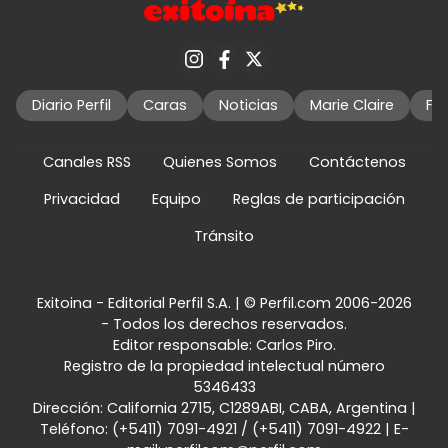
Diario Perfil
Caras
Noticias
Marie Claire
Fo
Canales RSS
Quienes Somos
Contáctenos
Privacidad
Equipo
Reglas de participación
Tránsito
Exitoina - Editorial Perfil S.A.
| © Perfil.com 2006-2026
- Todos los derechos reservados.
Editor responsable: Carlos Piro.
Registro de la propiedad intelectual número
5346433
Dirección:
California 2715
,
C1289ABI
,
CABA, Argentina
|
Teléfono:
(+5411) 7091-4921
/
(+5411) 7091-4922
| E-