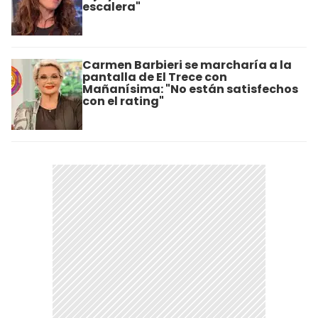
escalera"
Carmen Barbieri se marcharía a la
pantalla de El Trece con
Mañanísima: "No están satisfechos
con el rating"