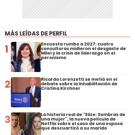
MÁS LEÍDAS DE PERFIL
Encuesta rumbo a 2027: cuatro
1
consultoras midieron el desgaste de
Milei y la crisis de liderazgo en el
peronismo
Ricardo Lorenzetti se metió en el
2
debate sobre la inhabilitación de
Cristina Kirchner
La historia real de "Elize: Sombras de
3
una mujer", la nueva película de
Netflix sobre el caso de una esposa
que descuartizó a su marido