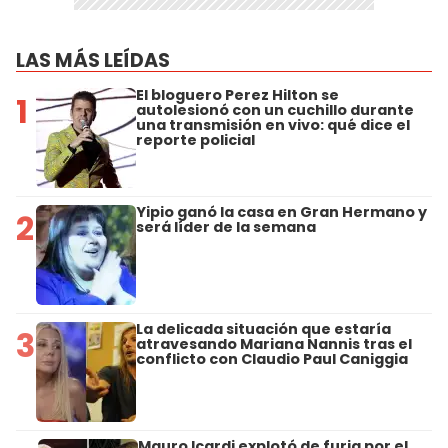
LAS MÁS LEÍDAS
El bloguero Perez Hilton se
1
autolesionó con un cuchillo durante
una transmisión en vivo: qué dice el
reporte policial
Yipio ganó la casa en Gran Hermano y
2
será líder de la semana
La delicada situación que estaría
3
atravesando Mariana Nannis tras el
conflicto con Claudio Paul Caniggia
Mauro Icardi explotó de furia por el