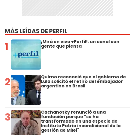
MÁS LEÍDAS DE PERFIL
¡Mirá en vivo +Perfil!: un canal con
1
gente que piensa
Quirno reconoció que el gobierno de
2
Lula solicitó el retiro del embajador
argentino en Brasil
Cachanosky renunció a una
3
fundación porque "se ha
transformado en una especie de
Instituto Patria incondicional de la
gestión de Milei"