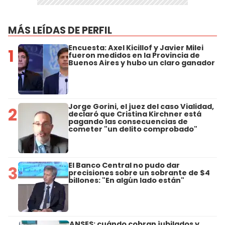
MÁS LEÍDAS DE PERFIL
Encuesta: Axel Kicillof y Javier Milei
1
fueron medidos en la Provincia de
Buenos Aires y hubo un claro ganador
Jorge Gorini, el juez del caso Vialidad,
2
declaró que Cristina Kirchner está
pagando las consecuencias de
cometer "un delito comprobado"
El Banco Central no pudo dar
3
precisiones sobre un sobrante de $4
billones: "En algún lado están"
ANSES: cuándo cobran jubilados y