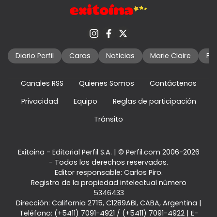
Diario Perfil
Caras
Noticias
Marie Claire
Fo
Canales RSS
Quienes Somos
Contáctenos
Privacidad
Equipo
Reglas de participación
Tránsito
Exitoina - Editorial Perfil S.A.
| © Perfil.com 2006-2026
- Todos los derechos reservados.
Editor responsable: Carlos Piro.
Registro de la propiedad intelectual número
5346433
Dirección:
California 2715
,
C1289ABI
,
CABA, Argentina
|
Teléfono:
(+5411) 7091-4921
/
(+5411) 7091-4922
| E-