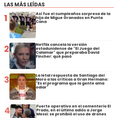
LAS MÁS LEÍDAS
Así fue el cumpleaños sorpresa de la
1
hija de Migue Granados en Punta
Cana
Netflix cancela la versión
2
estadunidense de "El Juego del
Calamar" que preparaba David
Fincher: qué pasó
La letal respuesta de Santiago del
3
Moro a las críticas a Gran Hermano:
"Es el programa que la gente ama
odiar"
Fuerte operativo en el cementerio El
4
Prado, en el último adiós a Jorge
Messi: se prohibió el uso de drones