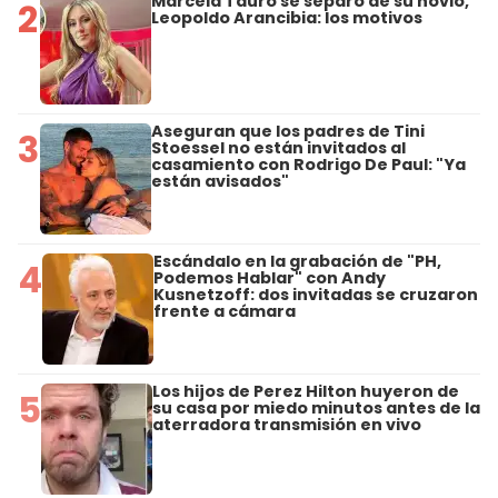
Marcela Tauro se separó de su novio,
2
Leopoldo Arancibia: los motivos
Aseguran que los padres de Tini
3
Stoessel no están invitados al
casamiento con Rodrigo De Paul: "Ya
están avisados"
Escándalo en la grabación de "PH,
4
Podemos Hablar" con Andy
Kusnetzoff: dos invitadas se cruzaron
frente a cámara
Los hijos de Perez Hilton huyeron de
5
su casa por miedo minutos antes de la
aterradora transmisión en vivo