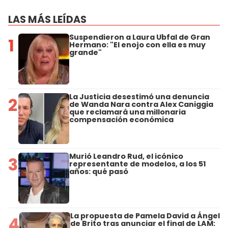
LAS MÁS LEÍDAS
Suspendieron a Laura Ubfal de Gran
1
Hermano: "El enojo con ella es muy
grande"
La Justicia desestimó una denuncia
2
de Wanda Nara contra Alex Caniggia
que reclamará una millonaria
compensación económica
Murió Leandro Rud, el icónico
3
representante de modelos, a los 51
años: qué pasó
La propuesta de Pamela David a Ángel
4
de Brito tras anunciar el final de LAM: