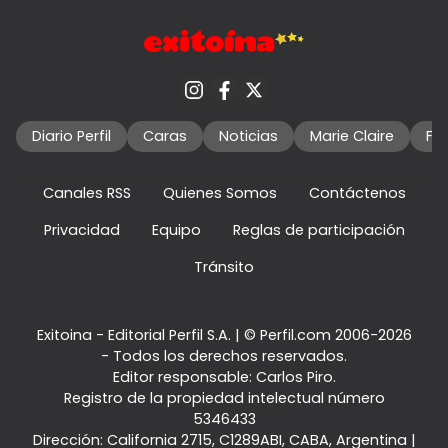
Diario Perfil
Caras
Noticias
Marie Claire
Fo
Canales RSS
Quienes Somos
Contáctenos
Privacidad
Equipo
Reglas de participación
Tránsito
Exitoina - Editorial Perfil S.A.
| © Perfil.com 2006-2026
- Todos los derechos reservados.
Editor responsable: Carlos Piro.
Registro de la propiedad intelectual número
5346433
Dirección:
California 2715
,
C1289ABI
,
CABA, Argentina
|