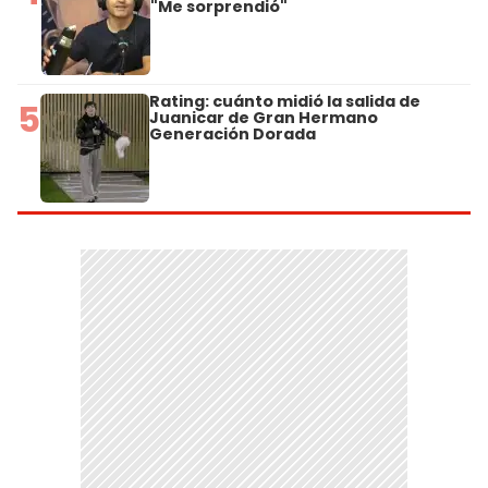
"Me sorprendió"
Rating: cuánto midió la salida de
5
Juanicar de Gran Hermano
Generación Dorada