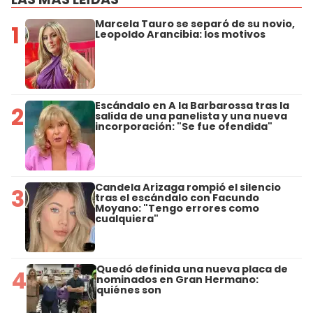
Marcela Tauro se separó de su novio,
1
Leopoldo Arancibia: los motivos
Escándalo en A la Barbarossa tras la
2
salida de una panelista y una nueva
incorporación: "Se fue ofendida"
Candela Arizaga rompió el silencio
3
tras el escándalo con Facundo
Moyano: "Tengo errores como
cualquiera"
Quedó definida una nueva placa de
4
nominados en Gran Hermano:
quiénes son