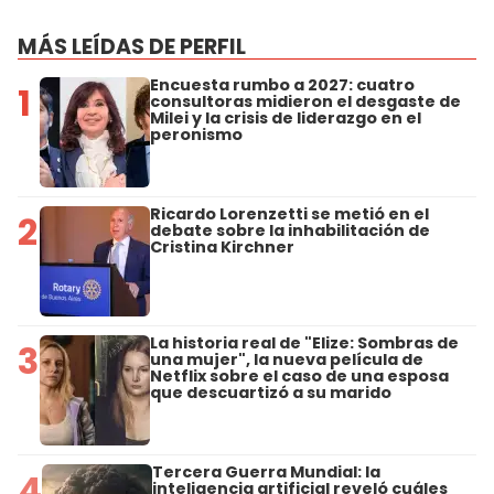
MÁS LEÍDAS DE PERFIL
Encuesta rumbo a 2027: cuatro
1
consultoras midieron el desgaste de
Milei y la crisis de liderazgo en el
peronismo
Ricardo Lorenzetti se metió en el
2
debate sobre la inhabilitación de
Cristina Kirchner
La historia real de "Elize: Sombras de
3
una mujer", la nueva película de
Netflix sobre el caso de una esposa
que descuartizó a su marido
Tercera Guerra Mundial: la
4
inteligencia artificial reveló cuáles