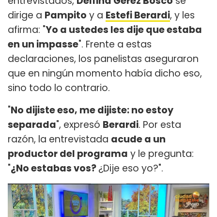
entrevistados,
Delfina Gerez Bosco
se
dirige a
Pampito
y a
Estefi Berardi
, y les
afirma: "
Yo a ustedes les dije que estaba
en un impasse
". Frente a estas
declaraciones, los panelistas aseguraron
que en ningún momento había dicho eso,
sino todo lo contrario.
"
No dijiste eso, me dijiste: no estoy
separada
", expresó
Berardi
. Por esta
razón, la entrevistada
acude a un
productor del programa
y le pregunta:
"
¿No estabas vos?
¿Dije eso yo?".