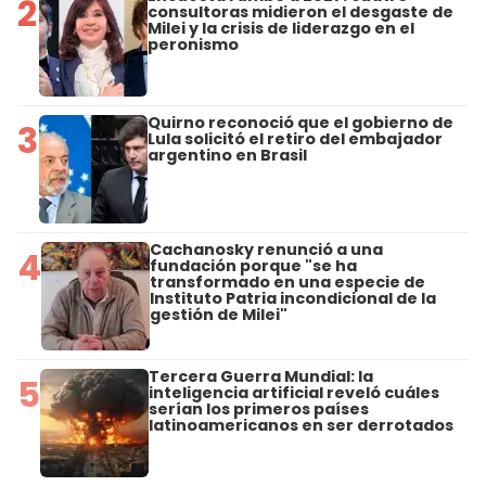
2
consultoras midieron el desgaste de
Milei y la crisis de liderazgo en el
peronismo
Quirno reconoció que el gobierno de
3
Lula solicitó el retiro del embajador
argentino en Brasil
Cachanosky renunció a una
4
fundación porque "se ha
transformado en una especie de
Instituto Patria incondicional de la
gestión de Milei"
Tercera Guerra Mundial: la
5
inteligencia artificial reveló cuáles
serían los primeros países
latinoamericanos en ser derrotados