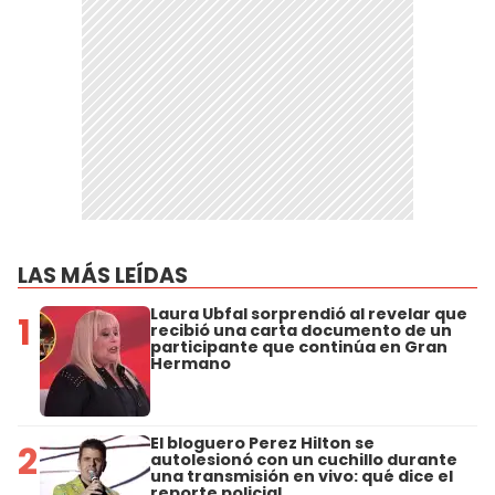
LAS MÁS LEÍDAS
Laura Ubfal sorprendió al revelar que
1
recibió una carta documento de un
participante que continúa en Gran
Hermano
El bloguero Perez Hilton se
2
autolesionó con un cuchillo durante
una transmisión en vivo: qué dice el
reporte policial