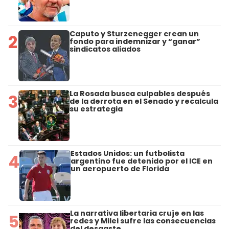
Caputo y Sturzenegger crean un
2
fondo para indemnizar y “ganar”
sindicatos aliados
La Rosada busca culpables después
3
de la derrota en el Senado y recalcula
su estrategia
Estados Unidos: un futbolista
4
argentino fue detenido por el ICE en
un aeropuerto de Florida
La narrativa libertaria cruje en las
5
redes y Milei sufre las consecuencias
del desgaste