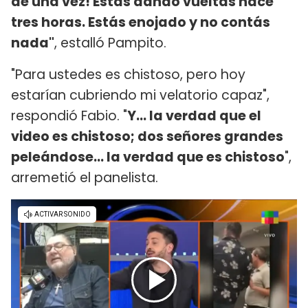
de una vez! Estás dando vueltas hace
tres horas. Estás enojado y no contás
nada"
, estalló Pampito.
"Para ustedes es chistoso, pero hoy
estarían cubriendo mi velatorio capaz",
respondió Fabio. "
Y... la verdad que el
video es chistoso; dos señores grandes
peleándose... la verdad que es chistoso
",
arremetió el panelista.