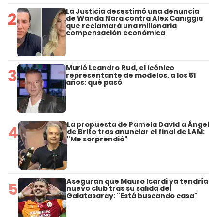
La Justicia desestimó una denuncia
2
de Wanda Nara contra Alex Caniggia
que reclamará una millonaria
compensación económica
Murió Leandro Rud, el icónico
3
representante de modelos, a los 51
años: qué pasó
La propuesta de Pamela David a Ángel
4
de Brito tras anunciar el final de LAM:
"Me sorprendió"
Aseguran que Mauro Icardi ya tendría
5
nuevo club tras su salida del
Galatasaray: "Está buscando casa"