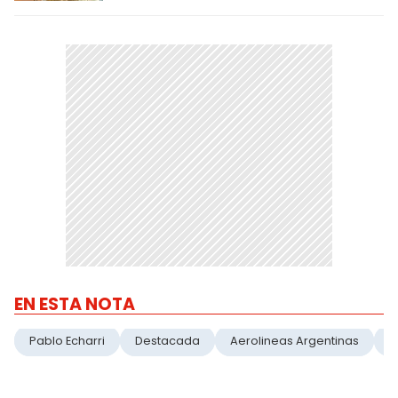
EN ESTA NOTA
Pablo Echarri
Destacada
Aerolineas Argentinas
O