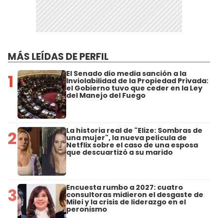
MÁS LEÍDAS DE PERFIL
El Senado dio media sanción a la
1
Inviolabilidad de la Propiedad Privada:
el Gobierno tuvo que ceder en la Ley
del Manejo del Fuego
La historia real de "Elize: Sombras de
2
una mujer", la nueva película de
Netflix sobre el caso de una esposa
que descuartizó a su marido
Encuesta rumbo a 2027: cuatro
3
consultoras midieron el desgaste de
Milei y la crisis de liderazgo en el
peronismo