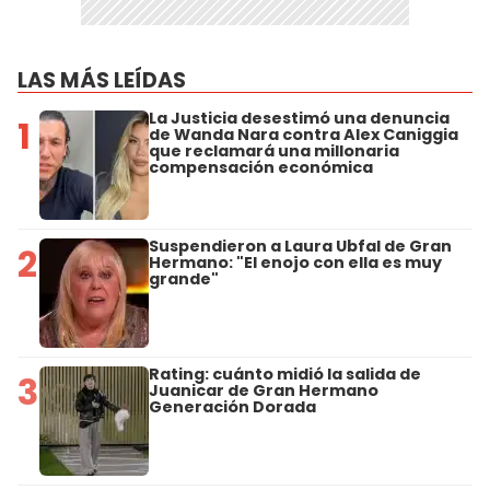
LAS MÁS LEÍDAS
La Justicia desestimó una denuncia
1
de Wanda Nara contra Alex Caniggia
que reclamará una millonaria
compensación económica
Suspendieron a Laura Ubfal de Gran
2
Hermano: "El enojo con ella es muy
grande"
Rating: cuánto midió la salida de
3
Juanicar de Gran Hermano
Generación Dorada