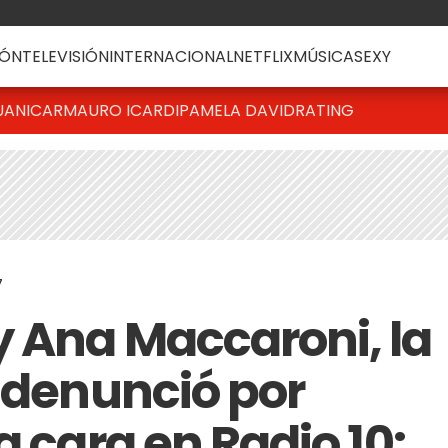
ÓN
TELEVISIÓN
INTERNACIONAL
NETFLIX
MÚSICA
SEXY
UANICAR
MAURO ICARDI
PAMELA DAVID
RATING
7
 Ana Maccaroni, la
o denunció por
a cara en Radio 10: