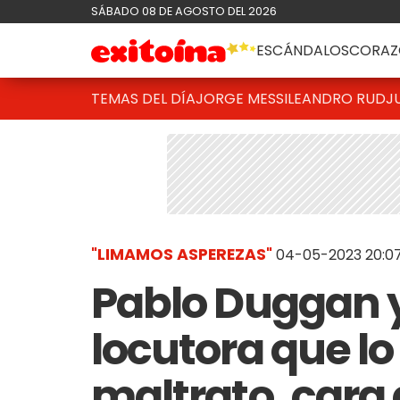
SÁBADO 08 DE AGOSTO DEL 2026
ESCÁNDALOS
CORAZ
TEMAS DEL DÍA
JORGE MESSI
LEANDRO RUD
J
"LIMAMOS ASPEREZAS"
04-05-2023 20:0
Pablo Duggan y
locutora que l
maltrato, cara 