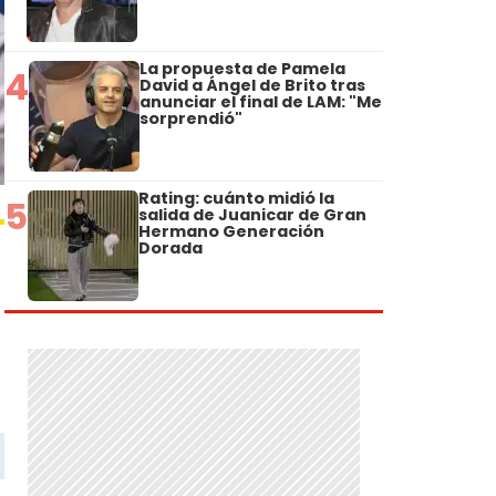
La propuesta de Pamela
4
David a Ángel de Brito tras
anunciar el final de LAM: "Me
sorprendió"
Rating: cuánto midió la
5
salida de Juanicar de Gran
Hermano Generación
Dorada