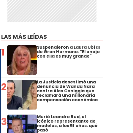
LAS MÁS LEÍDAS
Suspendieron a Laura Ubfal
1
de Gran Hermano: "El enojo
con ella es muy grande"
La Justicia desestimó una
2
denuncia de Wanda Nara
contra Alex Caniggia que
reclamará una millonaria
compensación económica
Murió Leandro Rud, el
3
icónico representante de
modelos, a los 51 años: qué
pasó