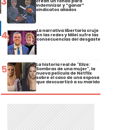
3
crean un fondo para
indemnizar y “ganar”
sindicatos aliados
La narrativa libertaria cruje
4
en las redes y Milei sufre las
consecuencias del desgaste
La historia real de "Elize:
5
Sombras de una mujer", la
nueva película de Netflix
sobre el caso de una esposa
que descuartizó a su marido