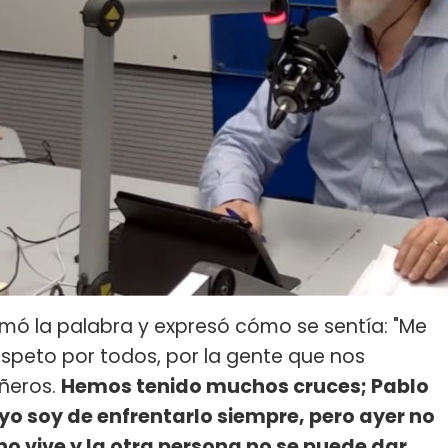
mó la palabra y expresó cómo se sentía: "Me
speto por todos, por la gente que nos
ñeros.
Hemos tenido muchos cruces; Pablo
, yo soy de enfrentarlo siempre, pero ayer no
o vive y la otra persona no se puede dar