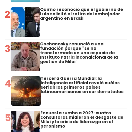
Quirno reconoció que el gobierno de
2
Lula solicitó el retiro del embajador
argentino en Brasil
Cachanosky renunció a una
3
fundación porque "se ha
transformado en una especie de
Instituto Patria incondicional de la
gestión de Milei"
Tercera Guerra Mundial: la
4
inteligencia artificial reveló cuáles
serían los primeros países
latinoamericanos en ser derrotados
Encuesta rumbo a 2027: cuatro
5
consultoras midieron el desgaste de
Milei y la crisis de liderazgo en el
peronismo