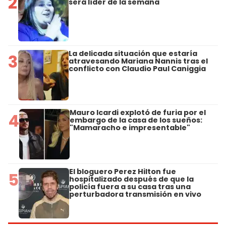
2
será líder de la semana
La delicada situación que estaría
3
atravesando Mariana Nannis tras el
conflicto con Claudio Paul Caniggia
Mauro Icardi explotó de furia por el
4
embargo de la casa de los sueños:
"Mamaracho e impresentable"
El bloguero Perez Hilton fue
5
hospitalizado después de que la
policía fuera a su casa tras una
perturbadora transmisión en vivo