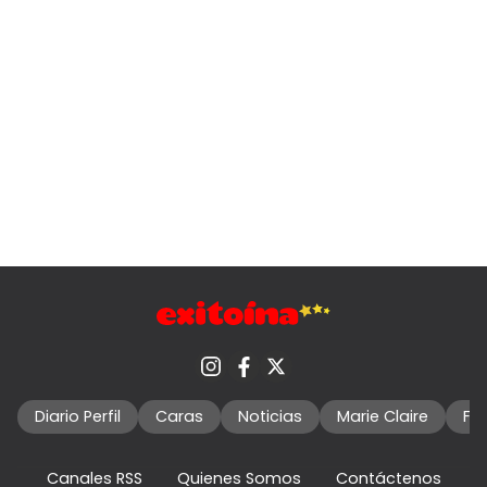
Diario Perfil
Caras
Noticias
Marie Claire
Fo
Canales RSS
Quienes Somos
Contáctenos