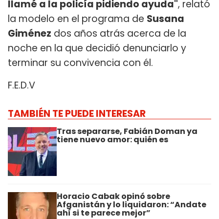
llamé a la policía pidiendo ayuda"
, relató
la modelo en el programa de
Susana
Giménez
dos años atrás acerca de la
noche en la que decidió denunciarlo y
terminar su convivencia con él.
F.E.D.V
TAMBIÉN TE PUEDE INTERESAR
Tras separarse, Fabián Doman ya
tiene nuevo amor: quién es
Horacio Cabak opinó sobre
Afganistán y lo liquidaron: “Andate
ahí si te parece mejor”