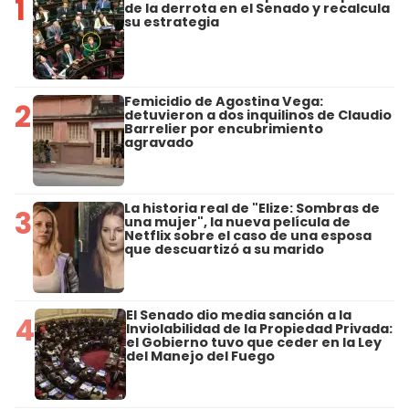
1
de la derrota en el Senado y recalcula
su estrategia
Femicidio de Agostina Vega:
2
detuvieron a dos inquilinos de Claudio
Barrelier por encubrimiento
agravado
La historia real de "Elize: Sombras de
3
una mujer", la nueva película de
Netflix sobre el caso de una esposa
que descuartizó a su marido
El Senado dio media sanción a la
4
Inviolabilidad de la Propiedad Privada:
el Gobierno tuvo que ceder en la Ley
del Manejo del Fuego