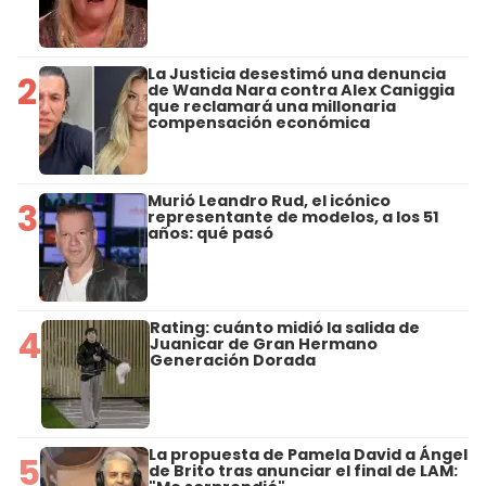
La Justicia desestimó una denuncia
2
de Wanda Nara contra Alex Caniggia
que reclamará una millonaria
compensación económica
Murió Leandro Rud, el icónico
3
representante de modelos, a los 51
años: qué pasó
Rating: cuánto midió la salida de
4
Juanicar de Gran Hermano
Generación Dorada
La propuesta de Pamela David a Ángel
5
de Brito tras anunciar el final de LAM: