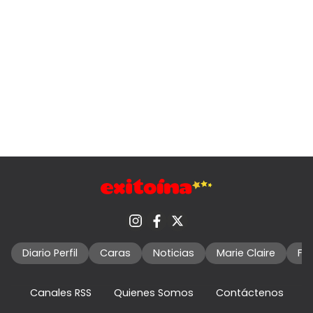
Diario Perfil
Caras
Noticias
Marie Claire
Fo
Canales RSS
Quienes Somos
Contáctenos