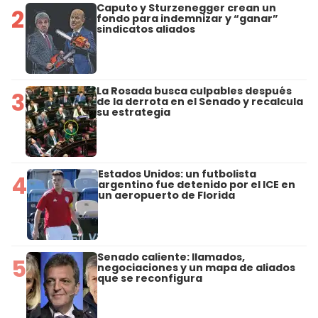
Caputo y Sturzenegger crean un
2
fondo para indemnizar y “ganar”
sindicatos aliados
La Rosada busca culpables después
3
de la derrota en el Senado y recalcula
su estrategia
Estados Unidos: un futbolista
4
argentino fue detenido por el ICE en
un aeropuerto de Florida
Senado caliente: llamados,
5
negociaciones y un mapa de aliados
que se reconfigura