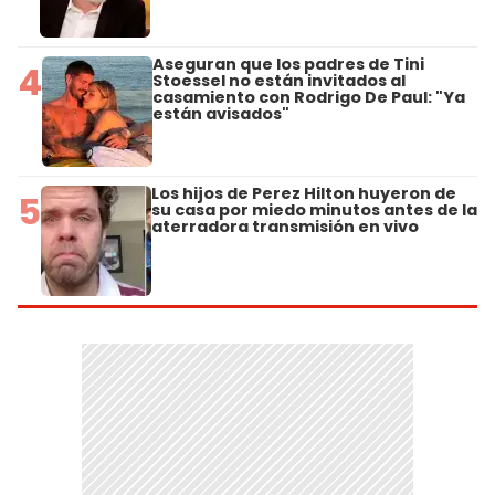
Aseguran que los padres de Tini
4
Stoessel no están invitados al
casamiento con Rodrigo De Paul: "Ya
están avisados"
Los hijos de Perez Hilton huyeron de
5
su casa por miedo minutos antes de la
aterradora transmisión en vivo