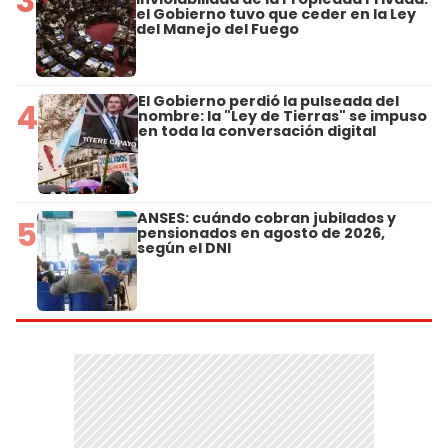
3
el Gobierno tuvo que ceder en la Ley
del Manejo del Fuego
El Gobierno perdió la pulseada del
4
nombre: la "Ley de Tierras" se impuso
en toda la conversación digital
ANSES: cuándo cobran jubilados y
5
pensionados en agosto de 2026,
según el DNI