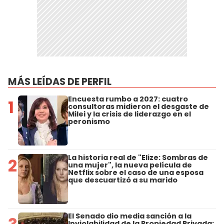
MÁS LEÍDAS DE PERFIL
Encuesta rumbo a 2027: cuatro
1
consultoras midieron el desgaste de
Milei y la crisis de liderazgo en el
peronismo
La historia real de "Elize: Sombras de
2
una mujer", la nueva película de
Netflix sobre el caso de una esposa
que descuartizó a su marido
El Senado dio media sanción a la
Inviolabilidad de la Propiedad Privada: