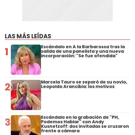
LAS MÁS LEÍDAS
Escándalo en A la Barbarossa tras la
1
salida de una panelista y una nueva
incorporación: "Se fue ofendida"
Marcela Tauro se separó de su novio,
2
Leopoldo Arancibia: los motivos
Escándalo en la grabación de "PH,
3
Podemos Hablar" con Andy
Kusnetzoff: dos invitadas se cruzaron
frente a cámara