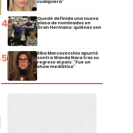
cualquiera"
Quedó definida una nueva
4
placa de nominados en
Gran Hermano: quiénes son
Elba Marcovecchio apuntó
5
contra Wanda Nara tras su
regreso al país: "Fue un
show mediático"