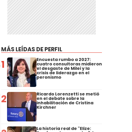
MÁS LEÍDAS DE PERFIL
Encuesta rumbo a 2027:
1
cuatro consultoras midieron
r
el desgaste de Milei y la
crisis de liderazgo en el
peronismo
Ricardo Lorenzetti se metió
2
en el debate sobre la
inhabilitación de Cristina
Kirchner
La historia real de "Elize: