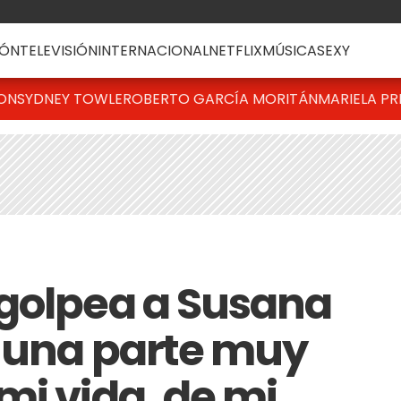
ÓN
TELEVISIÓN
INTERNACIONAL
NETFLIX
MÚSICA
SEXY
TON
SYDNEY TOWLE
ROBERTO GARCÍA MORITÁN
MARIELA PR
golpea a Susana
 una parte muy
mi vida, de mi