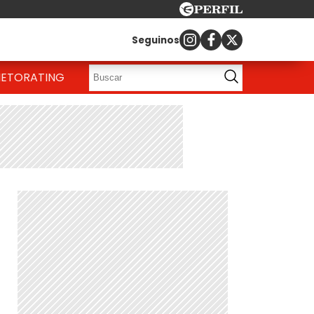
Seguinos
IETO
RATING