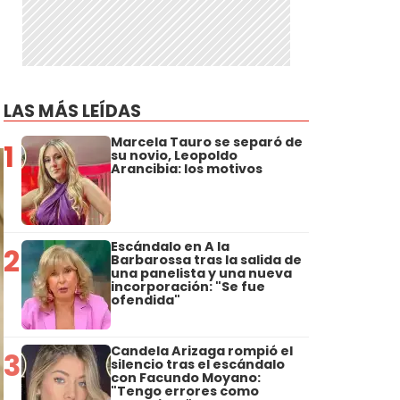
LAS MÁS LEÍDAS
Marcela Tauro se separó de
1
su novio, Leopoldo
Arancibia: los motivos
Escándalo en A la
2
Barbarossa tras la salida de
una panelista y una nueva
incorporación: "Se fue
ofendida"
Candela Arizaga rompió el
3
silencio tras el escándalo
con Facundo Moyano:
"Tengo errores como