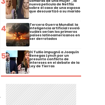
3
Sombras de una mujer", la
nueva película de Netflix
sobre el caso de una esposa
que descuartizó a su marido
Tercera Guerra Mundial: la
4
inteligencia artificial reveló
cuáles serían los primeros
países latinoamericanos en
ser derrotados
Di Tullio impugnó a Joaquín
5
Benegas Lynch por un
presunto conflicto de
intereses en el debate de la
Ley de Tierras
.