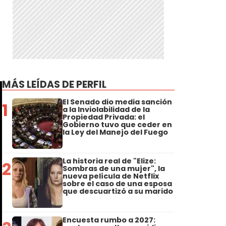
,
MÁS LEÍDAS DE PERFIL
El Senado dio media sanción
1
a la Inviolabilidad de la
Propiedad Privada: el
Gobierno tuvo que ceder en
la Ley del Manejo del Fuego
La historia real de "Elize:
2
Sombras de una mujer", la
nueva película de Netflix
sobre el caso de una esposa
que descuartizó a su marido
Encuesta rumbo a 2027: