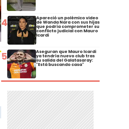
Apareció un polémico video
4
de Wanda Nara con sus hijas
que podría comprometer su
conflicto judicial con Mauro
Icardi
Aseguran que Mauro Icardi
5
ya tendría nuevo club tras
su salida del Galatasaray:
"Está buscando casa"