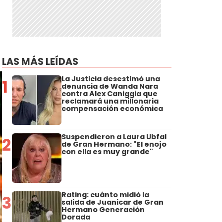
LAS MÁS LEÍDAS
La Justicia desestimó una
1
denuncia de Wanda Nara
contra Alex Caniggia que
reclamará una millonaria
compensación económica
Suspendieron a Laura Ubfal
2
de Gran Hermano: "El enojo
con ella es muy grande"
Rating: cuánto midió la
3
salida de Juanicar de Gran
Hermano Generación
Dorada