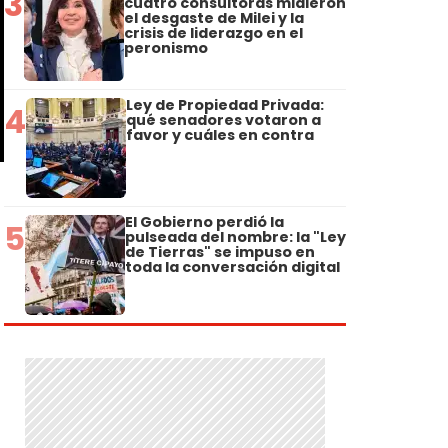
3
cuatro consultoras midieron
el desgaste de Milei y la
crisis de liderazgo en el
peronismo
Ley de Propiedad Privada:
4
qué senadores votaron a
favor y cuáles en contra
El Gobierno perdió la
5
pulseada del nombre: la "Ley
de Tierras" se impuso en
toda la conversación digital