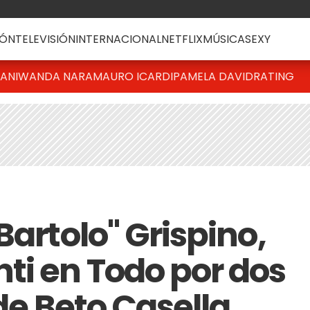
ÓN
TELEVISIÓN
INTERNACIONAL
NETFLIX
MÚSICA
SEXY
IANI
WANDA NARA
MAURO ICARDI
PAMELA DAVID
RATING
Bartolo" Grispino,
ti en Todo por dos
 de Beto Casella