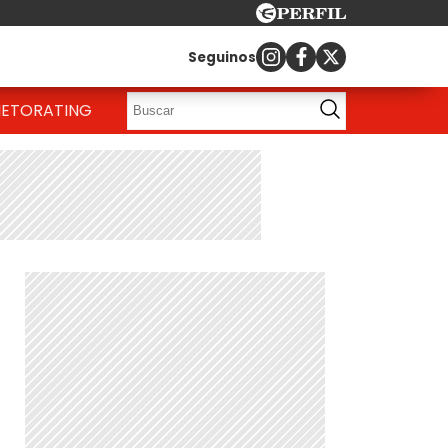
Seguinos
IETO
RATING