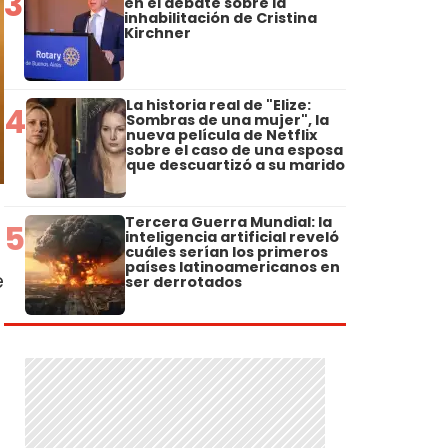
3
en el debate sobre la
inhabilitación de Cristina
Kirchner
La historia real de "Elize:
4
Sombras de una mujer", la
nueva película de Netflix
sobre el caso de una esposa
que descuartizó a su marido
Tercera Guerra Mundial: la
5
inteligencia artificial reveló
cuáles serían los primeros
países latinoamericanos en
e
ser derrotados