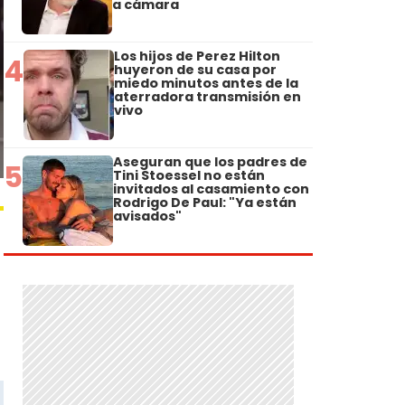
a cámara
Los hijos de Perez Hilton
4
huyeron de su casa por
miedo minutos antes de la
aterradora transmisión en
vivo
Aseguran que los padres de
5
Tini Stoessel no están
invitados al casamiento con
Rodrigo De Paul: "Ya están
avisados"