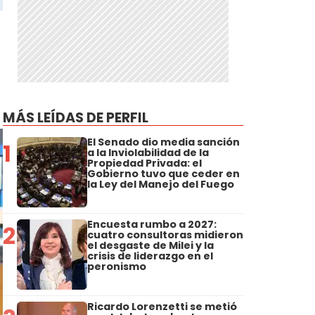
MÁS LEÍDAS DE PERFIL
El Senado dio media sanción
1
a la Inviolabilidad de la
Propiedad Privada: el
Gobierno tuvo que ceder en
la Ley del Manejo del Fuego
Encuesta rumbo a 2027:
2
cuatro consultoras midieron
el desgaste de Milei y la
crisis de liderazgo en el
peronismo
Ricardo Lorenzetti se metió