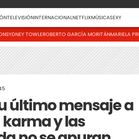
ÓN
TELEVISIÓN
INTERNACIONAL
NETFLIX
MÚSICA
SEXY
TON
SYDNEY TOWLE
ROBERTO GARCÍA MORITÁN
MARIELA PR
45
su último mensaje a
el karma y las
ida no se apuran,