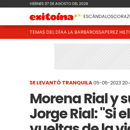
VIERNES 07 DE AGOSTO DEL 2026
ESCÁNDALOS
CORAZ
TEMAS DEL DÍA
A LA BARBAROSSA
PEREZ HIL
SE LEVANTÓ TRANQUILA
05-06-2023 20:
Morena Rial y 
Jorge Rial: "Si 
vueltas de la v