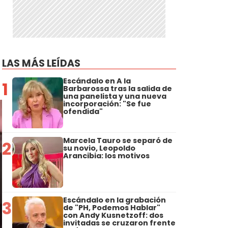
LAS MÁS LEÍDAS
Escándalo en A la
1
Barbarossa tras la salida de
una panelista y una nueva
incorporación: "Se fue
ofendida"
Marcela Tauro se separó de
2
su novio, Leopoldo
Arancibia: los motivos
Escándalo en la grabación
3
de "PH, Podemos Hablar"
con Andy Kusnetzoff: dos
invitadas se cruzaron frente