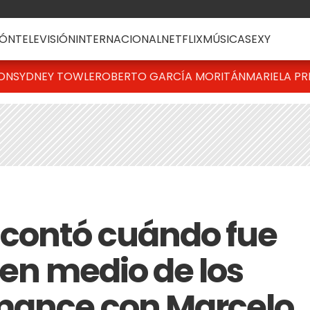
ÓN
TELEVISIÓN
INTERNACIONAL
NETFLIX
MÚSICA
SEXY
TON
SYDNEY TOWLE
ROBERTO GARCÍA MORITÁN
MARIELA PR
 contó cuándo fue
 en medio de los
mance con Marcelo