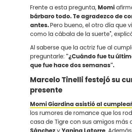
Frente a esta pregunta,
Momi
afirmó
bárbaro todo. Te agradezco de co
antes.
Pero bueno, el otro día que v
como la cábala de la suerte", explic
Al saberse que la actriz fue al cum
preguntarle:
"¿Cuándo fue tu últim
que fue hace dos semanas".
Marcelo Tinelli festejó su
presente
Momi Giardina asistió al cumplea
los rumores de romance que los rode
casa de Tigre con sus amigos más 
Sánchez
y
Yanina Latorre
. Además,