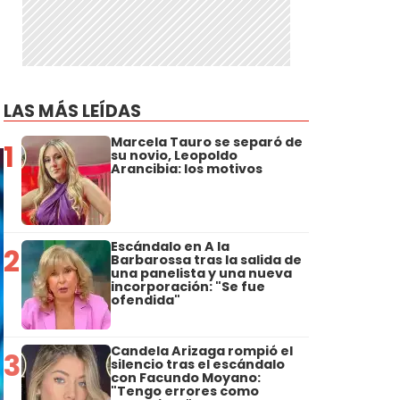
LAS MÁS LEÍDAS
Marcela Tauro se separó de
1
su novio, Leopoldo
Arancibia: los motivos
Escándalo en A la
2
Barbarossa tras la salida de
una panelista y una nueva
incorporación: "Se fue
ofendida"
Candela Arizaga rompió el
3
silencio tras el escándalo
con Facundo Moyano:
"Tengo errores como