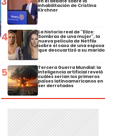
3
en el debate sobre la
inhabilitación de Cristina
Kirchner
La historia real de "Elize:
4
Sombras de una mujer", la
nueva película de Netflix
sobre el caso de una esposa
que descuartizó a su marido
Tercera Guerra Mundial: la
5
inteligencia artificial reveló
cuáles serían los primeros
países latinoamericanos en
ser derrotados