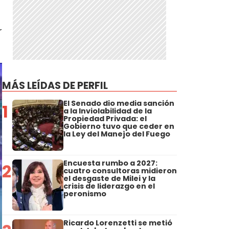
r
MÁS LEÍDAS DE PERFIL
El Senado dio media sanción
1
a la Inviolabilidad de la
Propiedad Privada: el
Gobierno tuvo que ceder en
la Ley del Manejo del Fuego
Encuesta rumbo a 2027:
2
cuatro consultoras midieron
el desgaste de Milei y la
crisis de liderazgo en el
peronismo
Ricardo Lorenzetti se metió