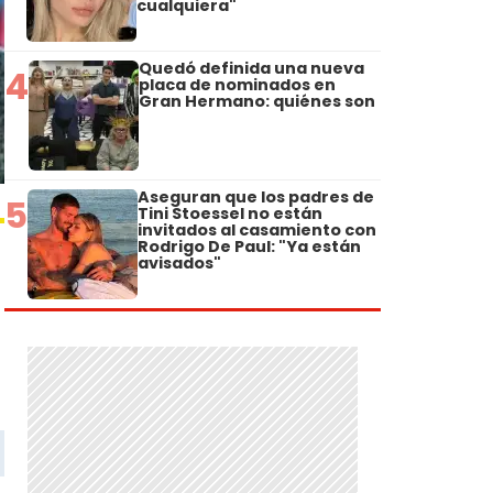
cualquiera"
Quedó definida una nueva
4
placa de nominados en
Gran Hermano: quiénes son
Aseguran que los padres de
5
Tini Stoessel no están
invitados al casamiento con
Rodrigo De Paul: "Ya están
avisados"