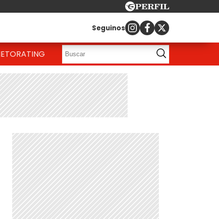
Seguinos
IETO
RATING