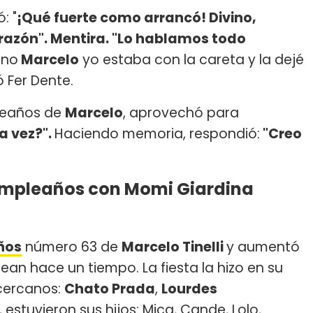
: "
¡Qué fuerte como arrancó! Divino,
razón".
Mentira. "Lo hablamos todo
ino
Marcelo
yo estaba con la careta y la dejé
ó Fer Dente.
pleaños de
Marcelo
, aprovechó para
a vez?".
Haciendo memoria, respondió:
"Creo
 cumpleaños con Momi Giardina
ños
número 63 de
Marcelo Tinelli
y aumentó
an hace un tiempo. La fiesta la hizo en su
cercanos:
Chato Prada
,
Lourdes
 estuvieron sus hijos: Mica, Cande, Lolo,