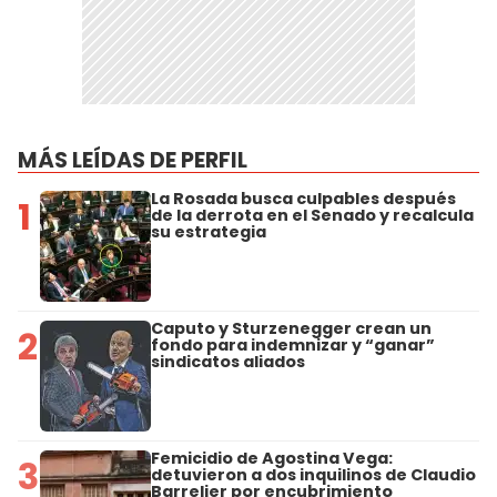
MÁS LEÍDAS DE PERFIL
La Rosada busca culpables después
1
de la derrota en el Senado y recalcula
su estrategia
Caputo y Sturzenegger crean un
2
fondo para indemnizar y “ganar”
sindicatos aliados
Femicidio de Agostina Vega:
3
detuvieron a dos inquilinos de Claudio
Barrelier por encubrimiento