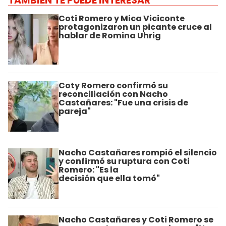
TAMBIÉN TE PUEDE INTERESAR
Coti Romero y Mica Viciconte
protagonizaron un picante cruce al
hablar de Romina Uhrig
Coty Romero confirmó su
reconciliación con Nacho
Castañares: "Fue una crisis de
pareja"
Nacho Castañares rompió el silencio
y confirmó su ruptura con Coti
Romero: "Es la
decisión que ella tomó"
Nacho Castañares y Coti Romero se