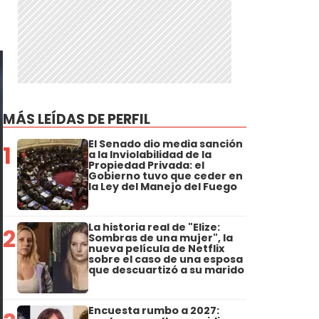
MÁS LEÍDAS DE PERFIL
El Senado dio media sanción
1
a la Inviolabilidad de la
Propiedad Privada: el
Gobierno tuvo que ceder en
la Ley del Manejo del Fuego
La historia real de "Elize:
2
Sombras de una mujer", la
nueva película de Netflix
sobre el caso de una esposa
que descuartizó a su marido
Encuesta rumbo a 2027: