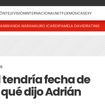
ÓN
TELEVISIÓN
INTERNACIONAL
NETFLIX
MÚSICA
SEXY
IANI
WANDA NARA
MAURO ICARDI
PAMELA DAVID
RATING
58
 tendría fecha de
: qué dijo Adrián