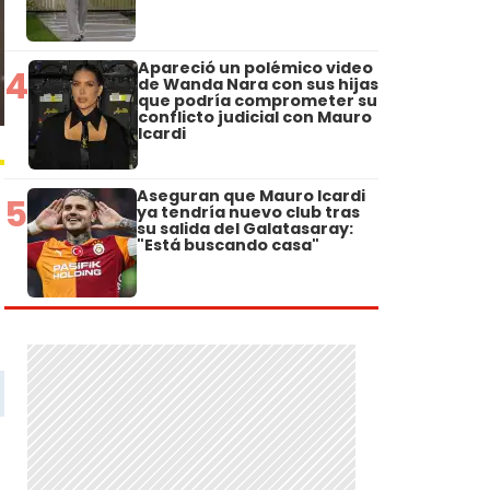
Apareció un polémico video
4
de Wanda Nara con sus hijas
que podría comprometer su
conflicto judicial con Mauro
Icardi
Aseguran que Mauro Icardi
5
ya tendría nuevo club tras
su salida del Galatasaray:
"Está buscando casa"