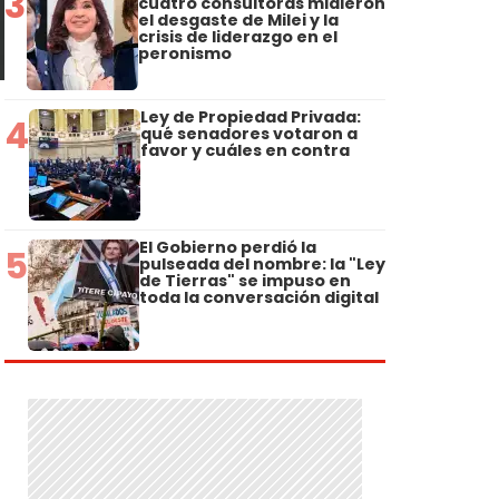
3
cuatro consultoras midieron
el desgaste de Milei y la
crisis de liderazgo en el
peronismo
Ley de Propiedad Privada:
4
qué senadores votaron a
favor y cuáles en contra
El Gobierno perdió la
5
pulseada del nombre: la "Ley
de Tierras" se impuso en
toda la conversación digital