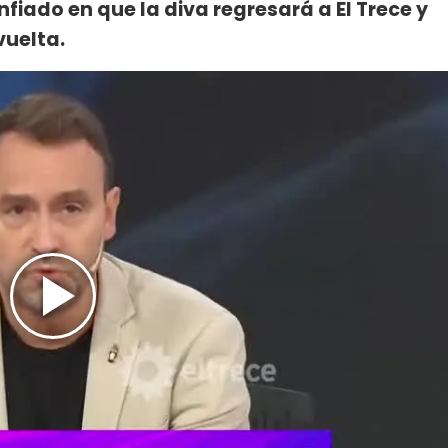
nfiado en que la diva regresará a El Trece y
vuelta.