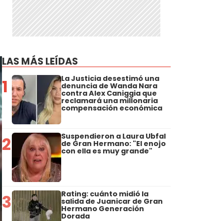
LAS MÁS LEÍDAS
La Justicia desestimó una
1
denuncia de Wanda Nara
contra Alex Caniggia que
reclamará una millonaria
compensación económica
Suspendieron a Laura Ubfal
2
de Gran Hermano: "El enojo
con ella es muy grande"
Rating: cuánto midió la
3
salida de Juanicar de Gran
Hermano Generación
Dorada