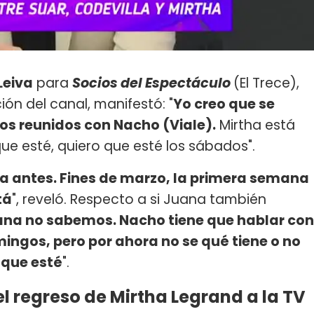
Leiva
para
Socios del Espectáculo
(El Trece),
ón del canal, manifestó: "
Yo creo que se
mos reunidos con Nacho (Viale).
Mirtha está
que esté, quiero que esté los sábados".
ea antes. Fines de marzo, la primera semana
tá
", reveló. Respecto a si Juana también
na no sabemos. Nacho tiene que hablar con
mingos, pero por ahora no se qué tiene o no
 que esté
".
el regreso de Mirtha Legrand a la TV