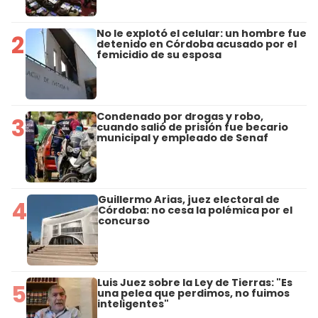
No le explotó el celular: un hombre fue
2
detenido en Córdoba acusado por el
femicidio de su esposa
Condenado por drogas y robo,
3
cuando salió de prisión fue becario
municipal y empleado de Senaf
Guillermo Arias, juez electoral de
4
Córdoba: no cesa la polémica por el
concurso
Luis Juez sobre la Ley de Tierras: "Es
5
una pelea que perdimos, no fuimos
inteligentes"