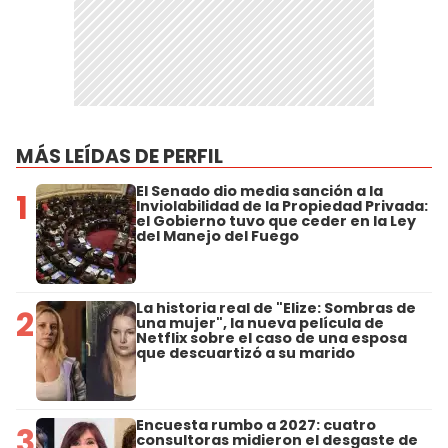
MÁS LEÍDAS DE PERFIL
El Senado dio media sanción a la
1
Inviolabilidad de la Propiedad Privada:
el Gobierno tuvo que ceder en la Ley
del Manejo del Fuego
La historia real de "Elize: Sombras de
2
una mujer", la nueva película de
Netflix sobre el caso de una esposa
que descuartizó a su marido
Encuesta rumbo a 2027: cuatro
3
consultoras midieron el desgaste de