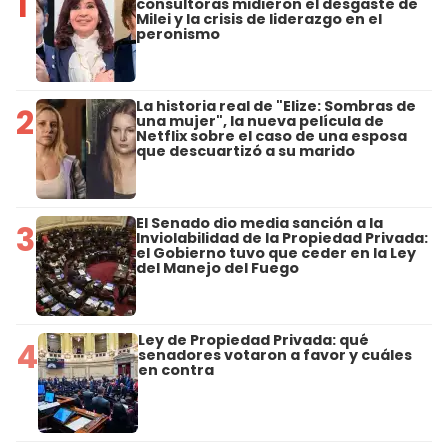
1
consultoras midieron el desgaste de
Milei y la crisis de liderazgo en el
peronismo
La historia real de "Elize: Sombras de
2
una mujer", la nueva película de
Netflix sobre el caso de una esposa
que descuartizó a su marido
El Senado dio media sanción a la
3
Inviolabilidad de la Propiedad Privada:
el Gobierno tuvo que ceder en la Ley
del Manejo del Fuego
Ley de Propiedad Privada: qué
4
senadores votaron a favor y cuáles
en contra