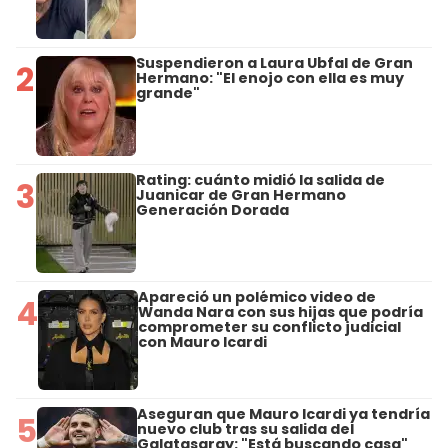
Suspendieron a Laura Ubfal de Gran
2
Hermano: "El enojo con ella es muy
grande"
Rating: cuánto midió la salida de
3
Juanicar de Gran Hermano
Generación Dorada
Apareció un polémico video de
4
Wanda Nara con sus hijas que podría
comprometer su conflicto judicial
con Mauro Icardi
Aseguran que Mauro Icardi ya tendría
5
nuevo club tras su salida del
Galatasaray: "Está buscando casa"