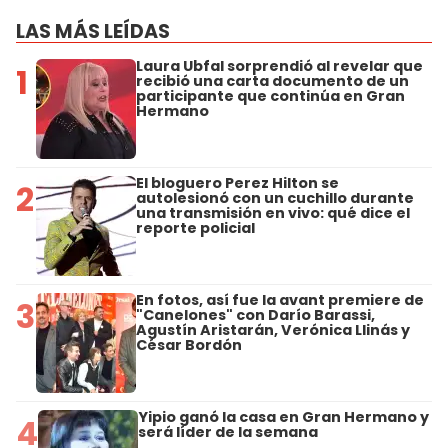
LAS MÁS LEÍDAS
Laura Ubfal sorprendió al revelar que
1
recibió una carta documento de un
participante que continúa en Gran
Hermano
El bloguero Perez Hilton se
2
autolesionó con un cuchillo durante
una transmisión en vivo: qué dice el
reporte policial
En fotos, así fue la avant premiere de
3
"Canelones" con Darío Barassi,
Agustín Aristarán, Verónica Llinás y
César Bordón
Yipio ganó la casa en Gran Hermano y
4
será líder de la semana