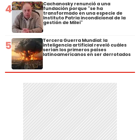
Cachanosky renunció a una
4
fundación porque "se ha
transformado en una especie de
Instituto Patria incondicional de la
gestión de Milei"
Tercera Guerra Mundial: la
5
inteligencia artificial reveló cuáles
serían los primeros países
latinoamericanos en ser derrotados