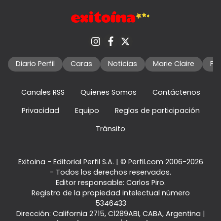
Diario Perfil
Caras
Noticias
Marie Claire
Fo
Canales RSS
Quienes Somos
Contáctenos
Privacidad
Equipo
Reglas de participación
Tránsito
Exitoina - Editorial Perfil S.A.
| © Perfil.com 2006-2026
- Todos los derechos reservados.
Editor responsable: Carlos Piro.
Registro de la propiedad intelectual número
5346433
Dirección:
California 2715
,
C1289ABI
,
CABA, Argentina
|