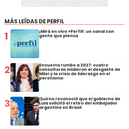
MÁS LEÍDAS DE PERFIL
¡Mirá en vivo +Perfil!: un canal con
1
gente que piensa
Encuesta rumbo a 2027: cuatro
2
consultoras midieron el desgaste de
Milei y la crisis de liderazgo en el
peronismo
Quirno reconoció que el gobierno de
3
Lula solicitó el retiro del embajador
argentino en Brasil