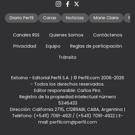
Diario Perfil
Caras
Noticias
Marie Claire
Fo
Canales RSS
Quienes Somos
Contáctenos
Privacidad
Equipo
Reglas de participación
Tránsito
Exitoina - Editorial Perfil S.A.
| © Perfil.com 2006-2026
- Todos los derechos reservados.
Editor responsable: Carlos Piro.
Registro de la propiedad intelectual número
5346433
Dirección:
California 2715
,
C1289ABI
,
CABA, Argentina
|
Teléfono:
(+5411) 7091-4921
/
(+5411) 7091-4922
| E-
mail:
perfilcom@perfil.com