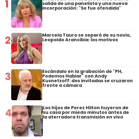
1
salida de una panelista y una nueva
incorporación: "Se fue ofendida"
Marcela Tauro se separó de su novio,
2
Leopoldo Arancibia: los motivos
Escándalo en la grabación de "PH,
3
Podemos Hablar" con Andy
Kusnetzoff: dos invitadas se cruzaron
frente a cámara
Los hijos de Perez Hilton huyeron de
4
su casa por miedo minutos antes de
la aterradora transmisión en vivo