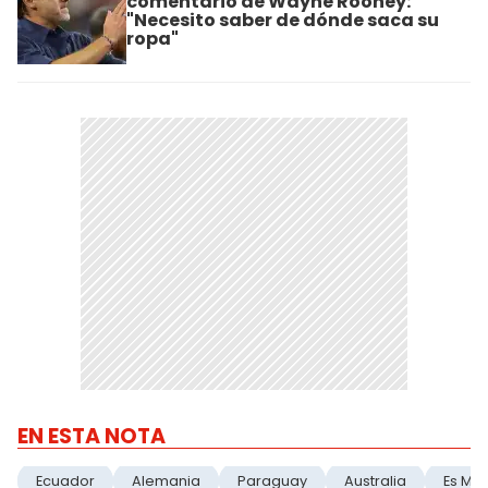
comentario de Wayne Rooney:
"Necesito saber de dónde saca su
ropa"
EN ESTA NOTA
Ecuador
Alemania
Paraguay
Australia
Es Mi 