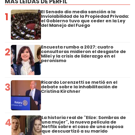
MÁS LEÍDAS DE PERFIL
El Senado dio media sanción a la
1
Inviolabilidad de la Propiedad Privada:
el Gobierno tuvo que ceder en la Ley
del Manejo del Fuego
Encuesta rumbo a 2027: cuatro
2
consultoras midieron el desgaste de
Milei y la crisis de liderazgo en el
peronismo
Ricardo Lorenzetti se metió en el
3
debate sobre la inhabilitación de
Cristina Kirchner
La historia real de "Elize: Sombras de
4
una mujer", la nueva película de
Netflix sobre el caso de una esposa
que descuartizó a su marido