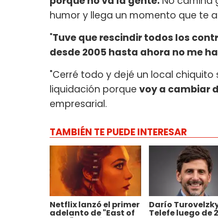
porque no va la gente.
No camina g
humor y llega un momento que te ag
"
Tuve que rescindir todos los cont
desde 2005 hasta ahora no me h
"Cerré todo y dejé un local chiquit
liquidación porque
voy a cambiar d
empresarial.
TAMBIÉN TE PUEDE INTERESAR
Netflix lanzó el primer
Darío Turovelzky
adelanto de "East of
Telefe luego de 