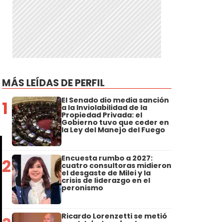
MÁS LEÍDAS DE PERFIL
El Senado dio media sanción
1
a la Inviolabilidad de la
Propiedad Privada: el
Gobierno tuvo que ceder en
la Ley del Manejo del Fuego
Encuesta rumbo a 2027:
2
cuatro consultoras midieron
el desgaste de Milei y la
crisis de liderazgo en el
peronismo
Ricardo Lorenzetti se metió