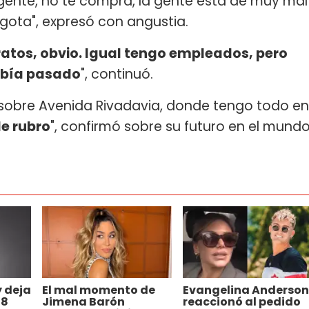
ente, no te compra, la gente está de muy mal
ota", expresó con angustia.
ratos, obvio. Igual tengo empleados, pero
abía pasado
", continuó.
o sobre Avenida Rivadavia, donde tengo todo en
e rubro
", confirmó sobre su futuro en el mund
 deja
El mal momento de
Evangelina Anderson
28
Jimena Barón
reaccionó al pedido