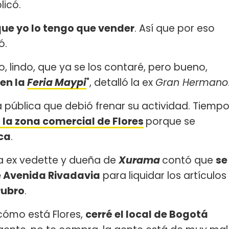
plicó.
 que yo lo tengo que vender
. Así que por eso
ó.
, lindo, que ya se los contaré, pero bueno,
en la
Feria Maypi
", detalló la ex
Gran Hermano
ra pública que debió frenar su actividad. Tiemp
n la zona comercial de Flores
porque se
ica
.
la ex vedette y dueña de
Xurama
contó que
se
 Avenida Rivadavia
para liquidar los artículos
rubro
.
cómo está Flores,
cerré el local de Bogotá