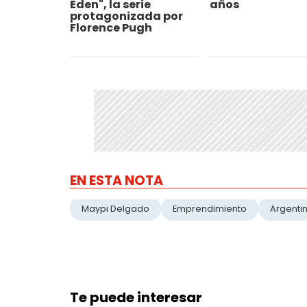
Eden", la serie
años
protagonizada por
Florence Pugh
EN ESTA NOTA
Maypi Delgado
Emprendimiento
Argenti