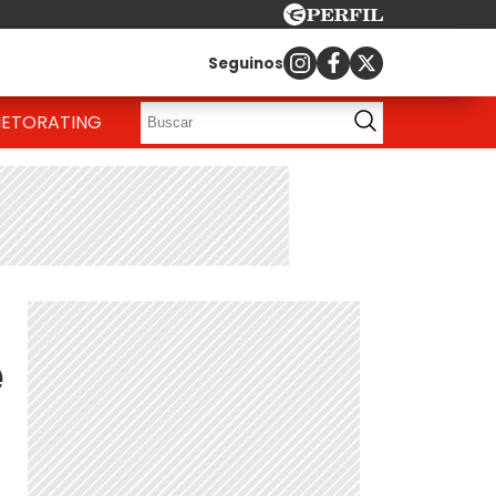
Seguinos
IETO
RATING
e