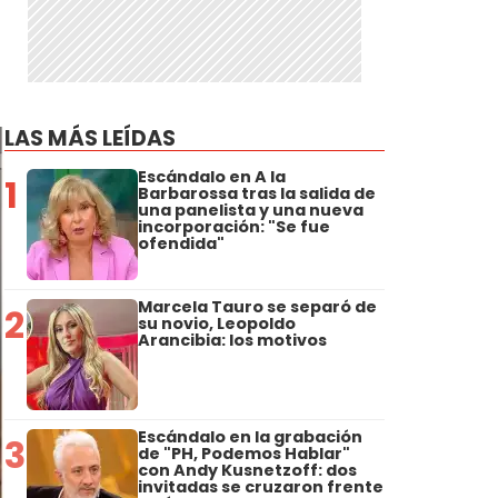
LAS MÁS LEÍDAS
Escándalo en A la
1
Barbarossa tras la salida de
una panelista y una nueva
incorporación: "Se fue
ofendida"
Marcela Tauro se separó de
2
su novio, Leopoldo
Arancibia: los motivos
Escándalo en la grabación
3
de "PH, Podemos Hablar"
con Andy Kusnetzoff: dos
invitadas se cruzaron frente