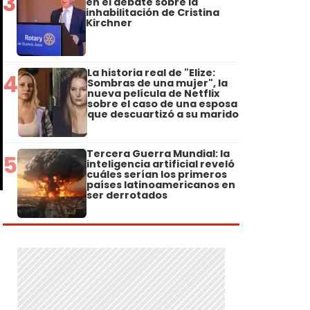
3
en el debate sobre la
inhabilitación de Cristina
Kirchner
La historia real de "Elize:
4
Sombras de una mujer", la
nueva película de Netflix
sobre el caso de una esposa
que descuartizó a su marido
Tercera Guerra Mundial: la
5
inteligencia artificial reveló
cuáles serían los primeros
países latinoamericanos en
ser derrotados