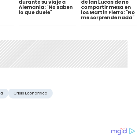
durante su viaje a
de Ian Lucas de no
Alemania: "No saben
compartir mesa en
lo que duele"
los Martín Fierro: "No
me sorprende nada"
na
Crisis Economica