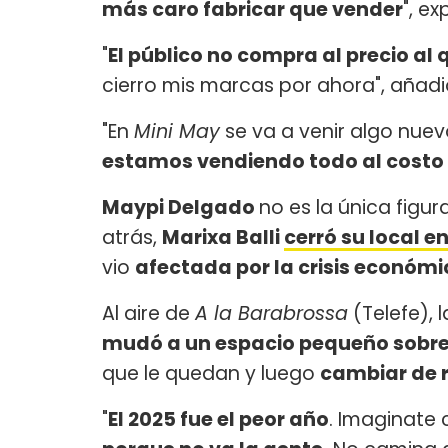
más caro fabricar que vender
", ex
"
El público no compra al precio al
cierro mis marcas por ahora", añadi
"En
Mini May
se va a venir algo nuevo
estamos vendiendo todo al costo 
Maypi Delgado
no es la única figu
atrás,
Marixa Balli
cerró su local e
vio
afectada por la crisis económ
Al aire de
A la Barabrossa
(Telefe), 
mudó a un espacio pequeño sobre
que le quedan y luego
cambiar de 
"
El 2025 fue el peor año
. Imaginate 