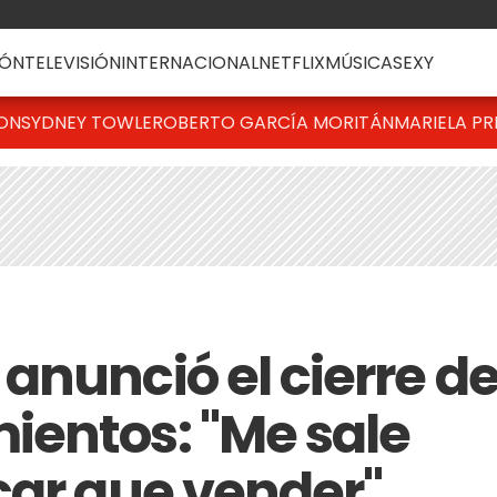
ÓN
TELEVISIÓN
INTERNACIONAL
NETFLIX
MÚSICA
SEXY
TON
SYDNEY TOWLE
ROBERTO GARCÍA MORITÁN
MARIELA PR
anunció el cierre d
entos: "Me sale
car que vender"