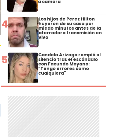
a cámara
Los hijos de Perez Hilton
4
huyeron de su casa por
miedo minutos antes de la
aterradora transmisión en
vivo
Candela Arizaga rompió el
5
silencio tras el escándalo
con Facundo Moyano:
"Tengo errores como
cualquiera"