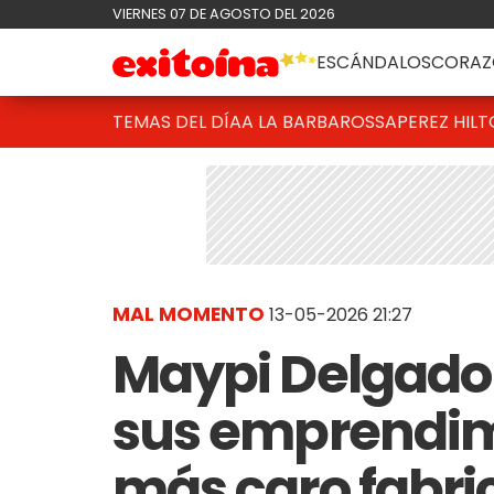
VIERNES 07 DE AGOSTO DEL 2026
ESCÁNDALOS
CORAZ
TEMAS DEL DÍA
A LA BARBAROSSA
PEREZ HIL
MAL MOMENTO
13-05-2026 21:27
Maypi Delgado 
sus emprendimi
más caro fabri