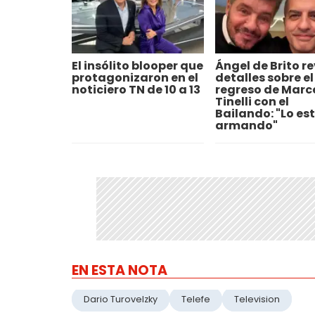
El insólito blooper que
Ángel de Brito re
protagonizaron en el
detalles sobre el
noticiero TN de 10 a 13
regreso de Marc
Tinelli con el
Bailando: "Lo es
armando"
EN ESTA NOTA
Dario Turovelzky
Telefe
Television