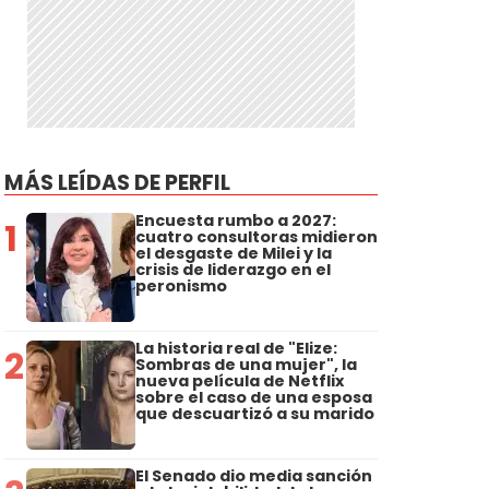
MÁS LEÍDAS DE PERFIL
Encuesta rumbo a 2027:
1
cuatro consultoras midieron
el desgaste de Milei y la
crisis de liderazgo en el
peronismo
La historia real de "Elize:
2
Sombras de una mujer", la
nueva película de Netflix
sobre el caso de una esposa
que descuartizó a su marido
El Senado dio media sanción