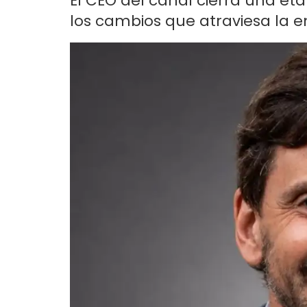
El CEO del canal cierra una e
los cambios que atraviesa la e