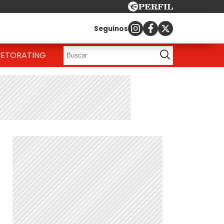
Seguinos
IETO
RATING