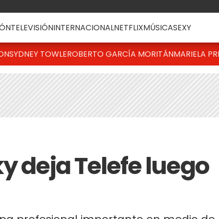
ÓN
TELEVISIÓN
INTERNACIONAL
NETFLIX
MÚSICA
SEXY
TON
SYDNEY TOWLE
ROBERTO GARCÍA MORITÁN
MARIELA PR
y deja Telefe luego