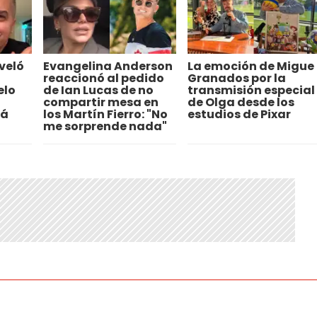
veló
Evangelina Anderson
La emoción de Migue
reaccionó al pedido
Granados por la
elo
de Ian Lucas de no
transmisión especial
compartir mesa en
de Olga desde los
tá
los Martín Fierro: "No
estudios de Pixar
me sorprende nada"