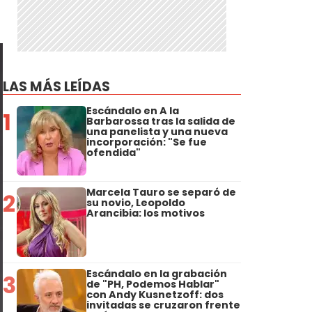
LAS MÁS LEÍDAS
Escándalo en A la
1
Barbarossa tras la salida de
una panelista y una nueva
incorporación: "Se fue
ofendida"
Marcela Tauro se separó de
2
su novio, Leopoldo
Arancibia: los motivos
Escándalo en la grabación
3
de "PH, Podemos Hablar"
con Andy Kusnetzoff: dos
invitadas se cruzaron frente