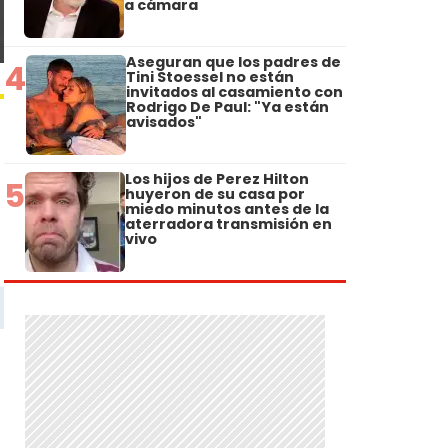
a cámara
Aseguran que los padres de
4
Tini Stoessel no están
invitados al casamiento con
Rodrigo De Paul: "Ya están
avisados"
Los hijos de Perez Hilton
5
huyeron de su casa por
miedo minutos antes de la
aterradora transmisión en
vivo