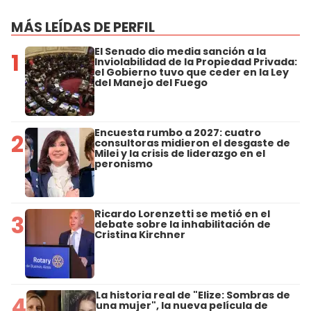
MÁS LEÍDAS DE PERFIL
El Senado dio media sanción a la
1
Inviolabilidad de la Propiedad Privada:
el Gobierno tuvo que ceder en la Ley
del Manejo del Fuego
Encuesta rumbo a 2027: cuatro
2
consultoras midieron el desgaste de
Milei y la crisis de liderazgo en el
peronismo
Ricardo Lorenzetti se metió en el
3
debate sobre la inhabilitación de
Cristina Kirchner
La historia real de "Elize: Sombras de
4
una mujer", la nueva película de