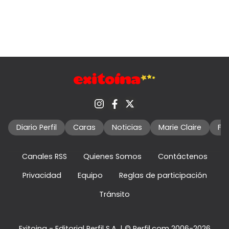
Diario Perfil
Caras
Noticias
Marie Claire
Fo
Canales RSS
Quienes Somos
Contáctenos
Privacidad
Equipo
Reglas de participación
Tránsito
Exitoina - Editorial Perfil S.A.
| © Perfil.com 2006-2026