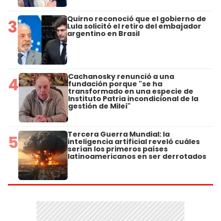
Quirno reconoció que el gobierno de
3
Lula solicitó el retiro del embajador
argentino en Brasil
Cachanosky renunció a una
4
fundación porque "se ha
transformado en una especie de
Instituto Patria incondicional de la
gestión de Milei"
Tercera Guerra Mundial: la
5
inteligencia artificial reveló cuáles
serían los primeros países
latinoamericanos en ser derrotados