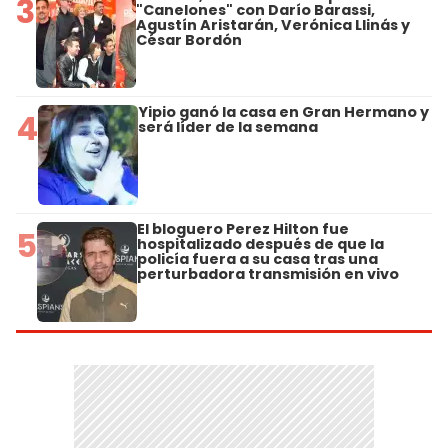
3
"Canelones" con Darío Barassi,
Agustín Aristarán, Verónica Llinás y
César Bordón
Yipio ganó la casa en Gran Hermano y
4
será líder de la semana
El bloguero Perez Hilton fue
5
hospitalizado después de que la
policía fuera a su casa tras una
perturbadora transmisión en vivo