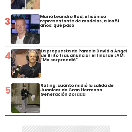
Murió Leandro Rud, el icónico
3
representante de modelos, a los 51
años: qué pasó
La propuesta de Pamela David a Ángel
4
de Brito tras anunciar el final de LAM:
"Me sorprendió"
Rating: cuánto midió la salida de
5
Juanicar de Gran Hermano
Generación Dorada