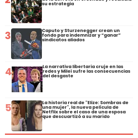
su estrategia
Caputo y Sturzenegger crean un
3
fondo para indemnizar y “ganar”
sindicatos aliados
La narrativa libertaria cruje en las
4
redes y Milei sufre las consecuencias
del desgaste
La historia real de "Elize: Sombras de
5
una mujer", la nueva película de
Netflix sobre el caso de una esposa
que descuartizó a su marido