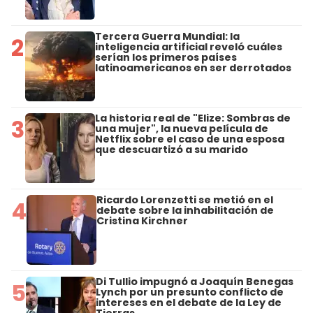
Tercera Guerra Mundial: la
2
inteligencia artificial reveló cuáles
serían los primeros países
latinoamericanos en ser derrotados
La historia real de "Elize: Sombras de
3
una mujer", la nueva película de
Netflix sobre el caso de una esposa
que descuartizó a su marido
Ricardo Lorenzetti se metió en el
4
debate sobre la inhabilitación de
Cristina Kirchner
Di Tullio impugnó a Joaquín Benegas
5
Lynch por un presunto conflicto de
intereses en el debate de la Ley de