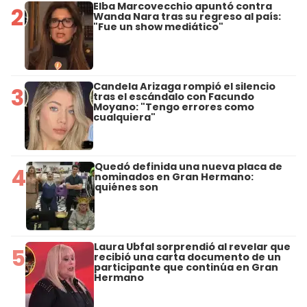
Elba Marcovecchio apuntó contra
2
Wanda Nara tras su regreso al país:
"Fue un show mediático"
Candela Arizaga rompió el silencio
3
tras el escándalo con Facundo
Moyano: "Tengo errores como
cualquiera"
Quedó definida una nueva placa de
4
nominados en Gran Hermano:
quiénes son
Laura Ubfal sorprendió al revelar que
5
recibió una carta documento de un
participante que continúa en Gran
Hermano