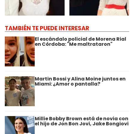
TAMBIÉN TE PUEDE INTERESAR
El escándalo policial de Morena Rial
en Córdoba: "Me maltrataron"
Martin Bossi y Alina Moine juntos en
Miami: ¿Amor o pantalla?
Millie Bobby Brown está de novia con
el hijo de Jon Bon Jovi, Jake Bongiovi