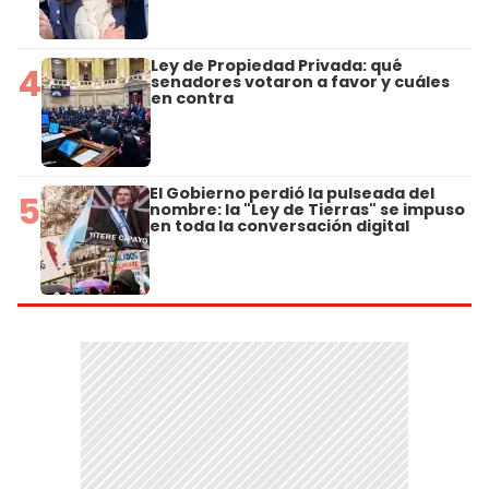
Ley de Propiedad Privada: qué
4
senadores votaron a favor y cuáles
en contra
El Gobierno perdió la pulseada del
5
nombre: la "Ley de Tierras" se impuso
en toda la conversación digital