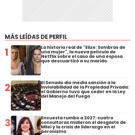
MÁS LEÍDAS DE PERFIL
La historia real de "Elize: Sombras de
1
una mujer", la nueva película de
Netflix sobre el caso de una esposa
que descuartizó a su marido
El Senado dio media sanción a la
2
Inviolabilidad de la Propiedad Privada:
el Gobierno tuvo que ceder en la Ley
del Manejo del Fuego
Encuesta rumbo a 2027: cuatro
3
consultoras midieron el desgaste de
Milei y la crisis de liderazgo en el
peronismo