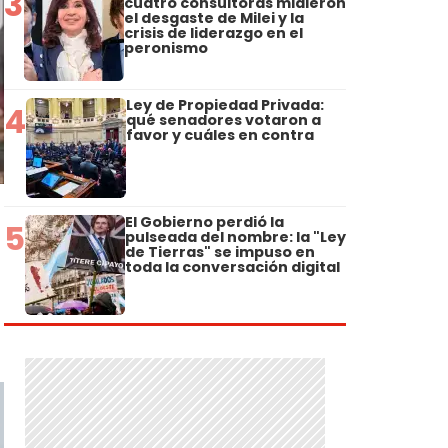
3
cuatro consultoras midieron
el desgaste de Milei y la
crisis de liderazgo en el
peronismo
Ley de Propiedad Privada:
4
qué senadores votaron a
favor y cuáles en contra
El Gobierno perdió la
5
pulseada del nombre: la "Ley
de Tierras" se impuso en
toda la conversación digital