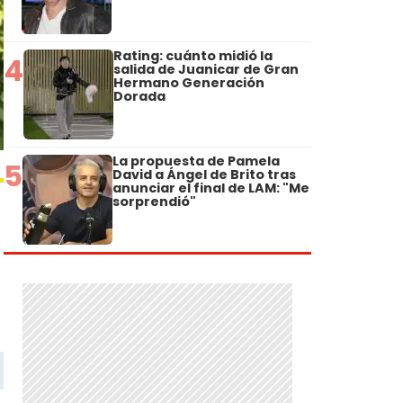
Rating: cuánto midió la
4
salida de Juanicar de Gran
Hermano Generación
Dorada
La propuesta de Pamela
5
David a Ángel de Brito tras
anunciar el final de LAM: "Me
sorprendió"