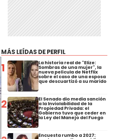
MÁS LEÍDAS DE PERFIL
La historia real de "Elize:
1
Sombras de una mujer", la
nueva película de Netflix
sobre el caso de una esposa
que descuartizó a su marido
El Senado dio media sanción
2
a la Inviolabilidad de la
Propiedad Privada: el
Gobierno tuvo que ceder en
la Ley del Manejo del Fuego
Encuesta rumbo a 2027: