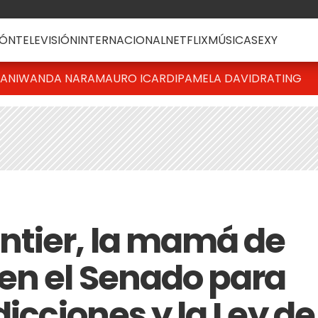
ÓN
TELEVISIÓN
INTERNACIONAL
NETFLIX
MÚSICA
SEXY
IANI
WANDA NARA
MAURO ICARDI
PAMELA DAVID
RATING
ntier, la mamá de
en el Senado para
dicciones y la Ley de