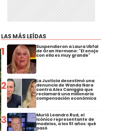
LAS MÁS LEÍDAS
Suspendieron a Laura Ubfal
1
de Gran Hermano: "El enojo
con ella es muy grande"
La Justicia desestimó una
2
denuncia de Wanda Nara
contra Alex Caniggia que
reclamará una millonaria
compensación económica
Murió Leandro Rud, el
3
icónico representante de
modelos, a los 51 años: qué
pasó