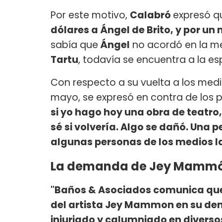
Por este motivo,
Calabró
expresó q
dólares a Ángel de Brito, y por un 
sabía que
Ángel
no acordó en la med
Tartu
, todavía se encuentra a la e
Con respecto a su vuelta a los med
mayo, se expresó en contra de los p
si yo hago hoy una obra de teatro,
sé si volvería. Algo se dañó. Una 
algunas personas de los medios la
La demanda de Jey Mammón 
"Baños & Asociados comunica que 
del artista Jey Mammon en su de
injuriado y calumniado en diver