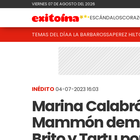
VIERNES 07 DE AGOSTO DEL 2026
ESCÁNDALOS
CORAZ
TEMAS DEL DÍA
A LA BARBAROSSA
PEREZ HIL
INÉDITO
04-07-2023 16:03
Marina Calabró
Mammón deman
Brito y Tartu p