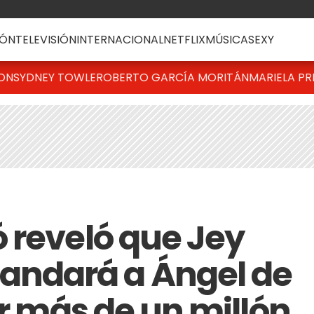
ÓN
TELEVISIÓN
INTERNACIONAL
NETFLIX
MÚSICA
SEXY
TON
SYDNEY TOWLE
ROBERTO GARCÍA MORITÁN
MARIELA PR
 reveló que Jey
dará a Ángel de
or más de un millón