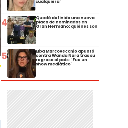
cualquiera"
Quedó definida una nueva
4
placa de nominados en
Gran Hermano: quiénes son
Elba Marcovecchio apuntó
5
contra Wanda Nara tras su
regreso al país: "Fue un
show mediático"