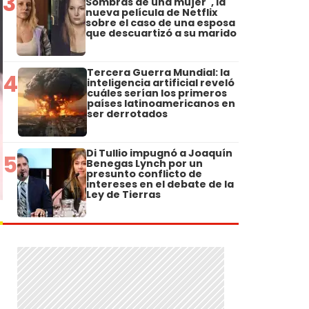
3
Sombras de una mujer", la
nueva película de Netflix
sobre el caso de una esposa
que descuartizó a su marido
Tercera Guerra Mundial: la
4
inteligencia artificial reveló
cuáles serían los primeros
países latinoamericanos en
ser derrotados
Di Tullio impugnó a Joaquín
5
Benegas Lynch por un
presunto conflicto de
intereses en el debate de la
Ley de Tierras