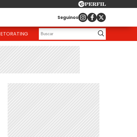
Seguinos
IETO
RATING