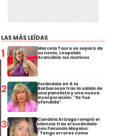
LAS MÁS LEÍDAS
Marcela Tauro se separó de
1
su novio, Leopoldo
Arancibia: los motivos
Escándalo en A la
2
Barbarossa tras la salida de
una panelista y una nueva
incorporación: "Se fue
ofendida"
Candela Arizaga rompió el
3
silencio tras el escándalo
con Facundo Moyano:
"Tengo errores como