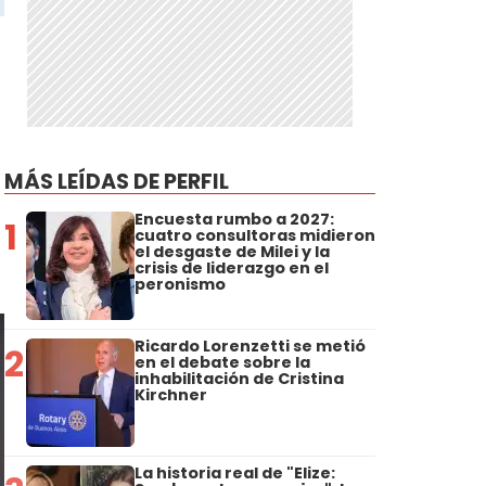
MÁS LEÍDAS DE PERFIL
Encuesta rumbo a 2027:
1
cuatro consultoras midieron
el desgaste de Milei y la
crisis de liderazgo en el
peronismo
Ricardo Lorenzetti se metió
2
en el debate sobre la
inhabilitación de Cristina
Kirchner
La historia real de "Elize: