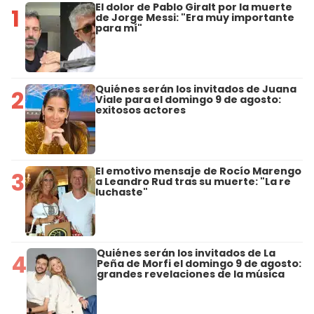
El dolor de Pablo Giralt por la muerte
1
de Jorge Messi: "Era muy importante
para mí"
Quiénes serán los invitados de Juana
2
Viale para el domingo 9 de agosto:
exitosos actores
El emotivo mensaje de Rocío Marengo
3
a Leandro Rud tras su muerte: "La re
luchaste"
Quiénes serán los invitados de La
4
Peña de Morfi el domingo 9 de agosto:
grandes revelaciones de la música