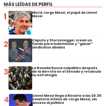
MÁS LEÍDAS DE PERFIL
Murió Jorge Messi, el papá de Lionel
1
Messi
Caputo y Sturzenegger crean un
2
fondo para indemnizar y “ganar”
sindicatos aliados
La Rosada busca culpables después
3
de la derrota en el Senado y recalcula
su estrategia
Lionel Messi llega a Rosario a las 20.30:
4
velatorio íntimo de Jorge Messi, sin
acceso al público