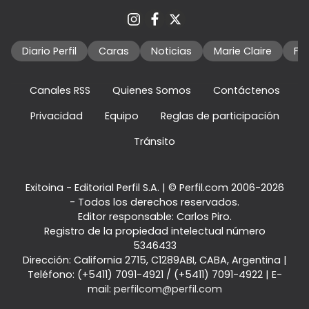
Diario Perfil
Caras
Noticias
Marie Claire
Fo
Canales RSS
Quienes Somos
Contáctenos
Privacidad
Equipo
Reglas de participación
Tránsito
Exitoina - Editorial Perfil S.A.
| © Perfil.com 2006-2026
- Todos los derechos reservados.
Editor responsable: Carlos Piro.
Registro de la propiedad intelectual número
5346433
Dirección:
California 2715
,
C1289ABI
,
CABA, Argentina
|
Teléfono:
(+5411) 7091-4921
/
(+5411) 7091-4922
| E-
mail:
perfilcom@perfil.com