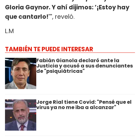
Gloria Gaynor. Y ahí dijimos: ’¡Estoy hay
que cantarlo!'"
, reveló.
L.M
TAMBIÉN TE PUEDE INTERESAR
Fabián Gianola declaró ante la
Justicia y acusó a sus denunciantes
de "psiquiátricas"
Jorge Rial tiene Covid: "Pensé que el
virus ya no me iba a alcanzar"