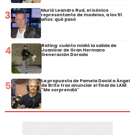
Murió Leandro Rud, el icónico
3
representante de modelos, a los 51
años: qué pasó
Rating: cuánto midió la salida de
4
Juanicar de Gran Hermano
Generación Dorada
La propuesta de Pamela David a Ángel
5
de Brito tras anunciar el final de LAM:
"Me sorprendió"