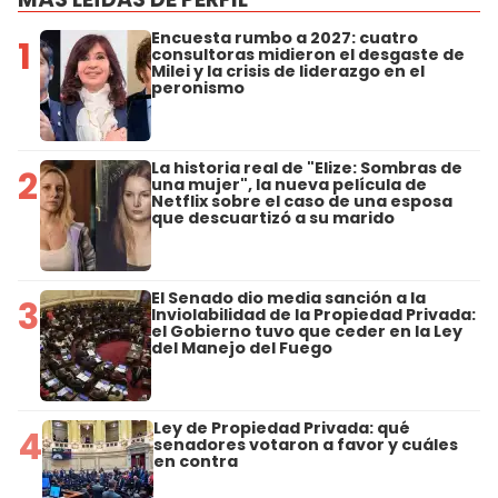
Encuesta rumbo a 2027: cuatro
1
consultoras midieron el desgaste de
Milei y la crisis de liderazgo en el
peronismo
La historia real de "Elize: Sombras de
2
una mujer", la nueva película de
Netflix sobre el caso de una esposa
que descuartizó a su marido
El Senado dio media sanción a la
3
Inviolabilidad de la Propiedad Privada:
el Gobierno tuvo que ceder en la Ley
del Manejo del Fuego
Ley de Propiedad Privada: qué
4
senadores votaron a favor y cuáles
en contra