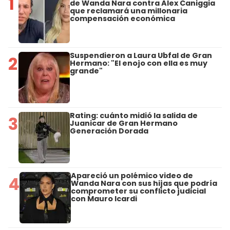
1
de Wanda Nara contra Alex Caniggia
que reclamará una millonaria
compensación económica
Suspendieron a Laura Ubfal de Gran
2
Hermano: "El enojo con ella es muy
grande"
Rating: cuánto midió la salida de
3
Juanicar de Gran Hermano
Generación Dorada
Apareció un polémico video de
4
Wanda Nara con sus hijas que podría
comprometer su conflicto judicial
con Mauro Icardi