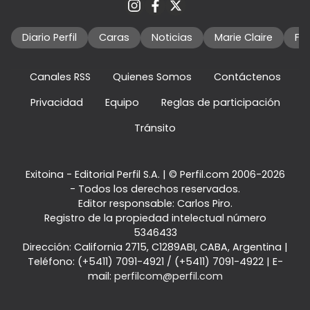
Diario Perfil
Caras
Noticias
Marie Claire
Fo
Canales RSS
Quienes Somos
Contáctenos
Privacidad
Equipo
Reglas de participación
Tránsito
Exitoina - Editorial Perfil S.A.
| © Perfil.com 2006-2026
- Todos los derechos reservados.
Editor responsable: Carlos Piro.
Registro de la propiedad intelectual número
5346433
Dirección:
California 2715
,
C1289ABI
,
CABA, Argentina
|
Teléfono:
(+5411) 7091-4921
/
(+5411) 7091-4922
| E-
mail:
perfilcom@perfil.com