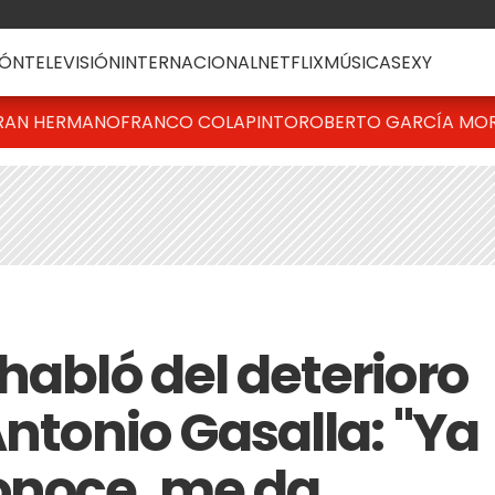
ÓN
TELEVISIÓN
INTERNACIONAL
NETFLIX
MÚSICA
SEXY
RAN HERMANO
FRANCO COLAPINTO
ROBERTO GARCÍA MO
habló del deterioro
Antonio Gasalla: "Ya
onoce, me da