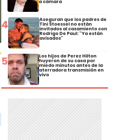
a cámara
Aseguran que los padres de
4
Tini Stoessel no están
invitados al casamiento con
Rodrigo De Paul: "Ya están
avisados"
Los hijos de Perez Hilton
5
huyeron de su casa por
miedo minutos antes de la
aterradora transmisión en
vivo