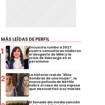
MÁS LEÍDAS DE PERFIL
Encuesta rumbo a 2027:
1
cuatro consultoras midieron
el desgaste de Milei y la
crisis de liderazgo en el
peronismo
La historia real de "Elize:
2
Sombras de una mujer", la
nueva película de Netflix
sobre el caso de una esposa
que descuartizó a su marido
El Senado dio media sanción