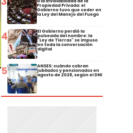
3
a la Inviolabilidad de la
Propiedad Privada: el
Gobierno tuvo que ceder en
la Ley del Manejo del Fuego
El Gobierno perdió la
4
pulseada del nombre: la
"Ley de Tierras" se impuso
en toda la conversación
digital
ANSES: cuándo cobran
5
jubilados y pensionados en
agosto de 2026, según el DNI