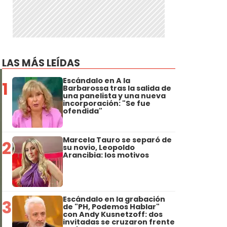
LAS MÁS LEÍDAS
Escándalo en A la
1
Barbarossa tras la salida de
una panelista y una nueva
incorporación: "Se fue
ofendida"
Marcela Tauro se separó de
2
su novio, Leopoldo
Arancibia: los motivos
Escándalo en la grabación
3
de "PH, Podemos Hablar"
con Andy Kusnetzoff: dos
invitadas se cruzaron frente