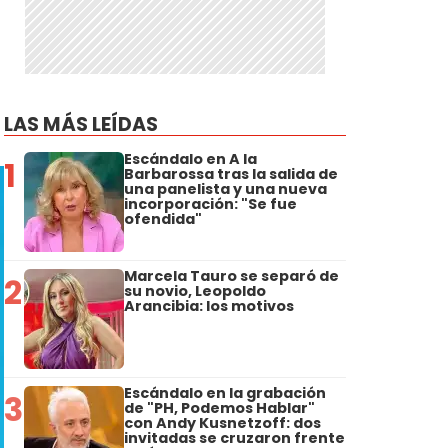
LAS MÁS LEÍDAS
Escándalo en A la
1
Barbarossa tras la salida de
una panelista y una nueva
incorporación: "Se fue
ofendida"
Marcela Tauro se separó de
2
su novio, Leopoldo
Arancibia: los motivos
Escándalo en la grabación
3
de "PH, Podemos Hablar"
con Andy Kusnetzoff: dos
invitadas se cruzaron frente