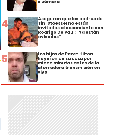
a cámara
Aseguran que los padres de
4
Tini Stoessel no están
invitados al casamiento con
Rodrigo De Paul: "Ya están
avisados"
Los hijos de Perez Hilton
5
huyeron de su casa por
miedo minutos antes de la
aterradora transmisión en
vivo