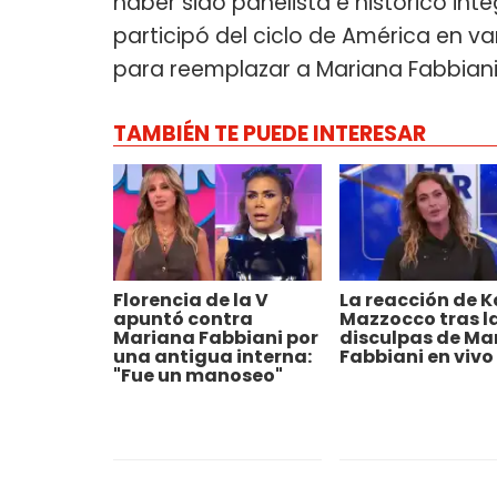
haber sido panelista e histórico int
participó del ciclo de América en 
para reemplazar a Mariana Fabbiani
TAMBIÉN TE PUEDE INTERESAR
Florencia de la V
La reacción de K
apuntó contra
Mazzocco tras l
Mariana Fabbiani por
disculpas de Ma
una antigua interna:
Fabbiani en vivo
"Fue un manoseo"