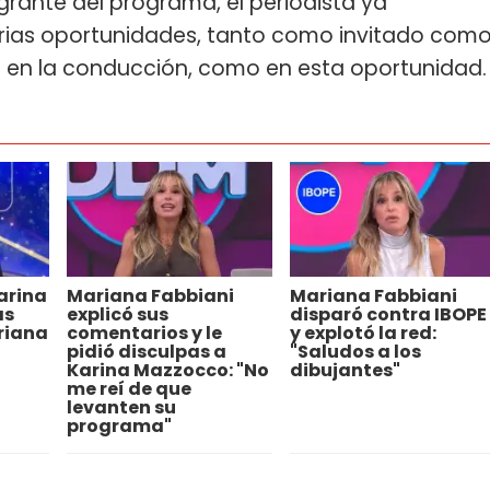
egrante del programa, el periodista ya
varias oportunidades, tanto como invitado com
 en la conducción, como en esta oportunidad.
arina
Mariana Fabbiani
Mariana Fabbiani
as
explicó sus
disparó contra IBOPE
riana
comentarios y le
y explotó la red:
pidió disculpas a
"Saludos a los
Karina Mazzocco: "No
dibujantes"
me reí de que
levanten su
programa"