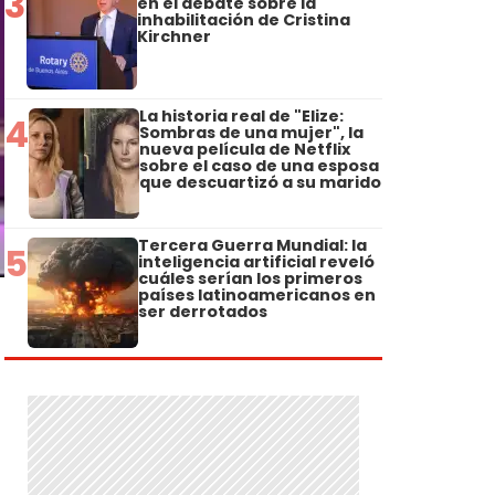
3
en el debate sobre la
inhabilitación de Cristina
Kirchner
La historia real de "Elize:
4
Sombras de una mujer", la
nueva película de Netflix
sobre el caso de una esposa
que descuartizó a su marido
Tercera Guerra Mundial: la
5
inteligencia artificial reveló
cuáles serían los primeros
países latinoamericanos en
ser derrotados