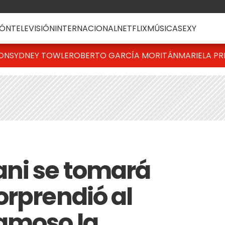
ÓN
TELEVISIÓN
INTERNACIONAL
NETFLIX
MÚSICA
SEXY
TON
SYDNEY TOWLE
ROBERTO GARCÍA MORITÁN
MARIELA PR
ani se tomará
orprendió al
amoso la