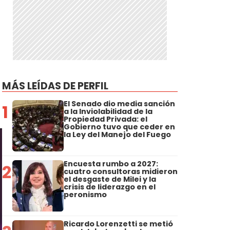
MÁS LEÍDAS DE PERFIL
El Senado dio media sanción
1
a la Inviolabilidad de la
Propiedad Privada: el
Gobierno tuvo que ceder en
la Ley del Manejo del Fuego
Encuesta rumbo a 2027:
2
cuatro consultoras midieron
el desgaste de Milei y la
crisis de liderazgo en el
peronismo
Ricardo Lorenzetti se metió