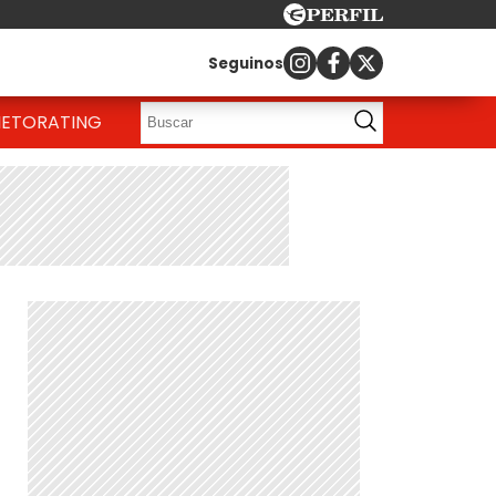
Seguinos
IETO
RATING