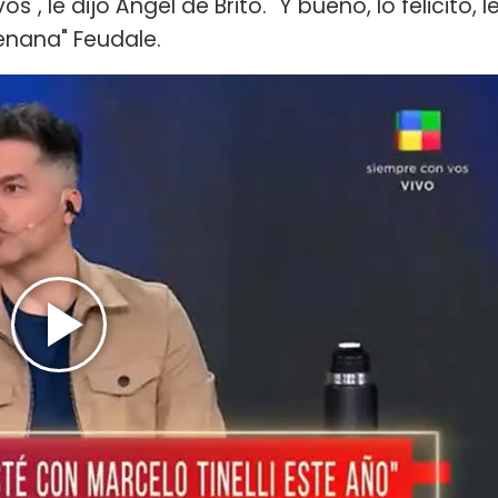
s", le dijo Ángel de Brito. "Y bueno, lo felicito, l
enana" Feudale.