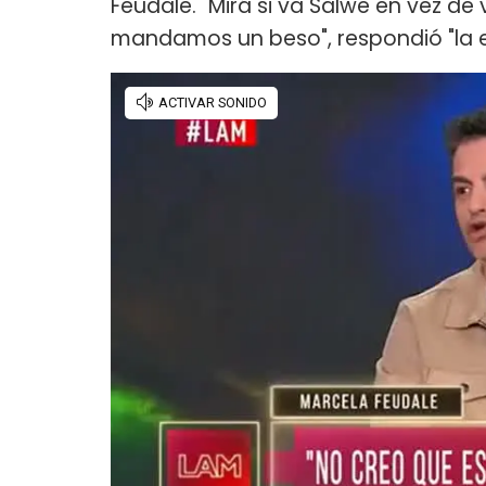
Feudale. "Mirá si va Salwe en vez de vo
mandamos un beso", respondió "la 