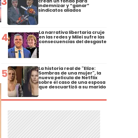
3
crean un fondo para
indemnizar y “ganar”
sindicatos aliados
La narrativa libertaria cruje
4
en las redes y Milei sufre las
consecuencias del desgaste
La historia real de "Elize:
5
Sombras de una mujer", la
nueva película de Netflix
sobre el caso de una esposa
que descuartizó a su marido