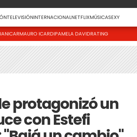
ÓN
TELEVISIÓN
INTERNACIONAL
NETFLIX
MÚSICA
SEXY
UANICAR
MAURO ICARDI
PAMELA DAVID
RATING
e protagonizó un
ce con Estefi
: "Bajá un cambio"