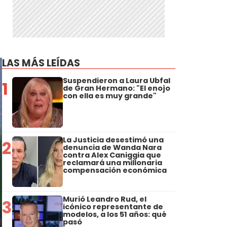
LAS MÁS LEÍDAS
Suspendieron a Laura Ubfal
1
de Gran Hermano: "El enojo
con ella es muy grande"
La Justicia desestimó una
2
denuncia de Wanda Nara
contra Alex Caniggia que
reclamará una millonaria
compensación económica
Murió Leandro Rud, el
3
icónico representante de
modelos, a los 51 años: qué
pasó