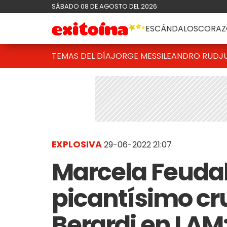
SÁBADO 08 DE AGOSTO DEL 2026
ESCÁNDALOS
CORAZ
TEMAS DEL DÍA
JORGE MESSI
LEANDRO RUD
J
EXPLOSIVA
29-06-2022 21:07
Marcela Feudal
picantísimo cru
Berardi en LAM