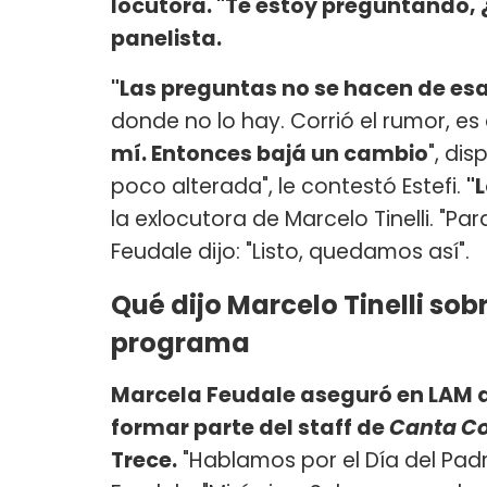
locutora. "Te estoy preguntando, ¿
panelista.
"Las preguntas no se hacen de es
donde no lo hay. Corrió el rumor, es
mí. Entonces bajá un cambio
", di
poco alterada", le contestó Estefi.
"
la exlocutora de Marcelo Tinelli. "Para
Feudale dijo: "Listo, quedamos así".
Qué dijo Marcelo Tinelli sob
programa
Marcela Feudale aseguró en LAM q
formar parte del staff de
Canta C
Trece.
"Hablamos por el Día del Padr