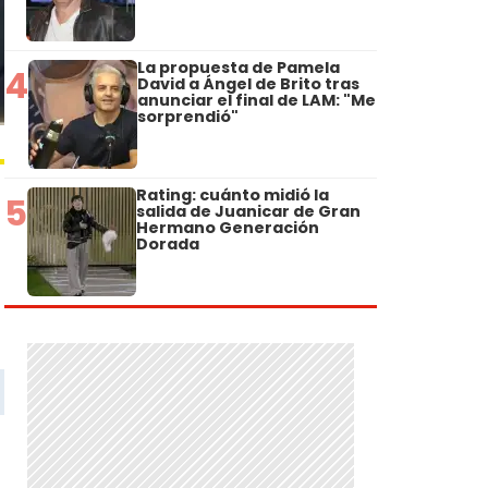
La propuesta de Pamela
4
David a Ángel de Brito tras
anunciar el final de LAM: "Me
sorprendió"
Rating: cuánto midió la
5
salida de Juanicar de Gran
Hermano Generación
Dorada