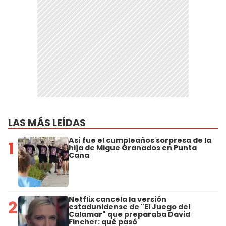
LAS MÁS LEÍDAS
Así fue el cumpleaños sorpresa de la
1
hija de Migue Granados en Punta
Cana
Netflix cancela la versión
2
estadunidense de "El Juego del
Calamar" que preparaba David
Fincher: qué pasó