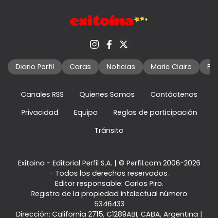
Diario Perfil
Caras
Noticias
Marie Claire
Fo
Canales RSS
Quienes Somos
Contáctenos
Privacidad
Equipo
Reglas de participación
Tránsito
Exitoina - Editorial Perfil S.A.
| © Perfil.com 2006-2026
- Todos los derechos reservados.
Editor responsable: Carlos Piro.
Registro de la propiedad intelectual número
5346433
Dirección:
California 2715
,
C1289ABI
,
CABA, Argentina
|