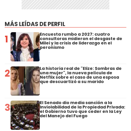
MÁS LEÍDAS DE PERFIL
Encuesta rumbo a 2027: cuatro
1
consultoras midieron el desgaste de
Milei y la crisis de liderazgo en el
peronismo
La historia real de "Elize: Sombras de
2
una mujer", la nueva película de
Netflix sobre el caso de una esposa
que descuartizó a su marido
El Senado dio media sanción a la
3
Inviolabilidad de la Propiedad Privada:
el Gobierno tuvo que ceder en la Ley
del Manejo del Fuego