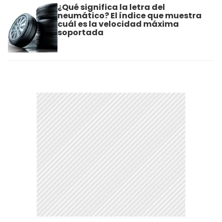
¿Qué significa la letra del
neumático? El índice que muestra
cuál es la velocidad máxima
soportada